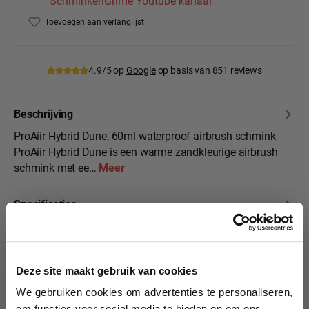
SchminkenGrime Youtube kanaal
Toevoegen aan verlanglijst
Productnummer:
PA-H-Du
4.9/5 op
Google
op basis van 851 reviews
Beschrijving
ProAiir Hybrid Dune, 60ml waterproof airbrush schmink
ProAiir Hybrid Dune is een warme zandkleurige airbrush
schmink met ee…
Meer
Specificaties
10% korting?
Beoordelingen
Deze site maakt gebruik van cookies
We gebruiken cookies om advertenties te personaliseren,
Lees als eerste over nieuwe producten,
om functies voor social media te bieden en om ons