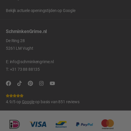
Bekijk actuele openingstijden op
Google
SchminkenGrime.nl
De Ring 28
5261 LM Vught
E:
info@schminkengrime.nl
T:
+31 73 88 88135
4.9/5 op
Google
op basis van 851 reviews