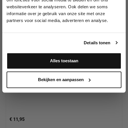
tutorials, aanbiedingen, evenementen,
websiteverkeer te analyseren. Ook delen we soms
wedstrijden en meer.
Productgalerij overslaan
Andere ProAiir
informatie over je gebruik van onze site met onze
Hybrid Producten
partners voor social media, adverteren en analyse.
Meld je aan en ontvang direct
10% korting
!
Details tonen
Alles toestaan
Ja, ik meld me aan
Bekijken en aanpassen
ProAiir Hybrid Skintone ST10, 30ml
€ 11,95