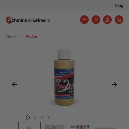
Blog
hoofdinhoud
Merken
ProAiir
Afbeeldingengalerij overslaan