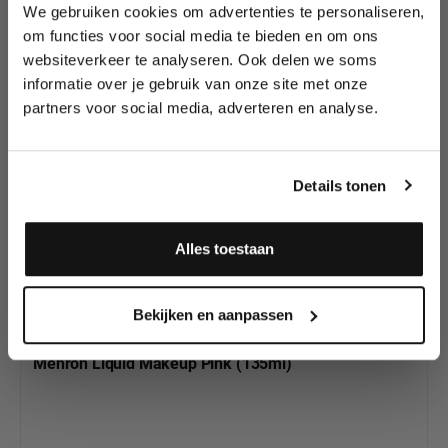
We gebruiken cookies om advertenties te personaliseren,
Lees als eerste over nieuwe producten,
om functies voor social media te bieden en om ons
tutorials, aanbiedingen, evenementen,
websiteverkeer te analyseren. Ook delen we soms
Productgalerij overslaan
wedstrijden en meer.
Heb je onze andere
informatie over je gebruik van onze site met onze
Mehron Liquid
partners voor social media, adverteren en analyse.
Meld je aan en ontvang direct
Make-up kleuren al
10% korting
!
gezien?
Details tonen
Alles toestaan
Ja, ik meld me aan
Bekijken en aanpassen
Mehron Liquid Makeup Pink (135ml)