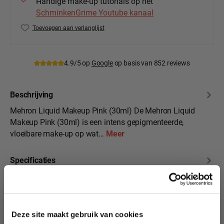
Handige make-up tutorials op het
SchminkenGrime Youtube kanaal
Toevoegen aan verlanglijst
Productnummer:
111-1C-PK
4.9/5 op
Google
op basis van 852 reviews
Beschrijving
Mehron Liquid Makeup Pink (30ml) De Mehron Liquid
Makeup Pink (30ml) is een intens gepigmenteerde,
vloeibare make-up op wat…
Meer
Specificaties
10% korting?
Beoordelingen
Deze site maakt gebruik van cookies