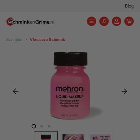
Blog
hoofdinhoud
Schmink
Vloeibare Schmink
Afbeeldingengalerij overslaan