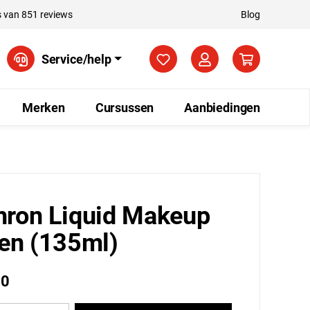
 van 851 reviews
Blog
Je hebt 0 items op je verla
Service/help
Merken
Cursussen
Aanbiedingen
ron Liquid Makeup
en (135ml)
50