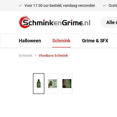
Voor 17.00 uur besteld, vandaag verzonden
Grati
oekopdracht
Ga naar de hoofdnavigatie
Halloween
Schmink
Grime & SFX
Schmink
Vloeibare Schmink
Afbeeldingengalerij overslaan