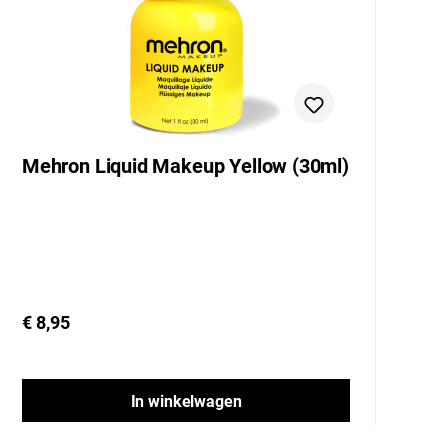
Mehron Liquid Makeup Yellow (30ml)
M
€ 8,95
€ 
In winkelwagen