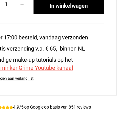
cthoeveelheid: Voer de gewenste hoeveelhe
In winkelwagen
r 17:00 besteld, vandaag verzonden
tis verzending v.a. € 65,- binnen NL
dige make-up tutorials op het
minkenGrime Youtube kanaal
gen aan verlanglijst
tnummer:
111-G
4.9/5 op
Google
op basis van 851 reviews