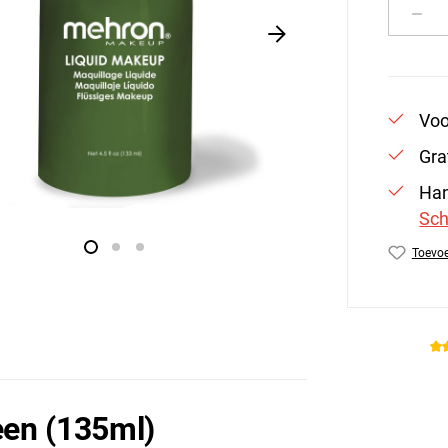
Produ
Voo
Gra
Han
Sch
Toevoe
Produc
en (135ml)