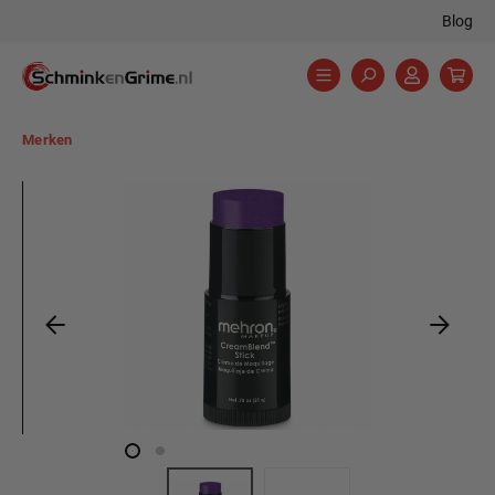
Blog
hoofdinhoud
Merken
Afbeeldingengalerij overslaan