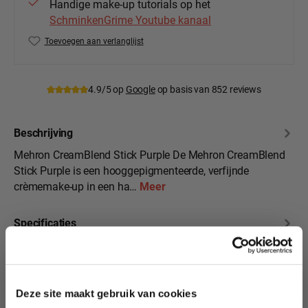
Handige make-up tutorials op het
SchminkenGrime Youtube kanaal
Toevoegen aan verlanglijst
Productnummer:
Meh-400-P
4.9/5 op
Google
op basis van 852 reviews
Beschrijving
Mehron CreamBlend Stick Purple De Mehron CreamBlend
Stick Purple is een hooggepigmenteerde, verfijnde
crèmemake-up in een ha…
Meer
Specificaties
10% korting?
Beoordelingen
Deze site maakt gebruik van cookies