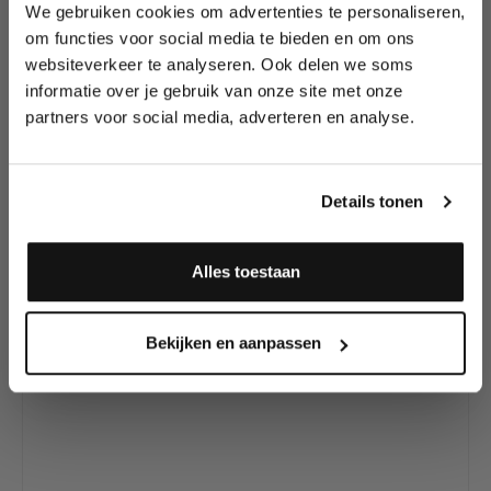
We gebruiken cookies om advertenties te personaliseren,
Lees als eerste over nieuwe producten,
om functies voor social media te bieden en om ons
tutorials, aanbiedingen, evenementen,
websiteverkeer te analyseren. Ook delen we soms
wedstrijden en meer.
Productgalerij overslaan
Ontdek meer
informatie over je gebruik van onze site met onze
Creamblend Stick's
partners voor social media, adverteren en analyse.
Meld je aan en ontvang direct
en Paletten
10% korting
!
Details tonen
Alles toestaan
Ja, ik meld me aan
Bekijken en aanpassen
Mehron CreamBlend™ Stick Really Bright Red