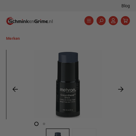
Blog
hoofdinhoud
Merken
Afbeeldingengalerij overslaan