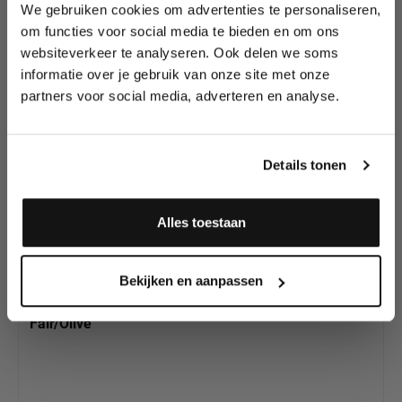
We gebruiken cookies om advertenties te personaliseren,
Lees als eerste over nieuwe producten,
om functies voor social media te bieden en om ons
tutorials, aanbiedingen, evenementen,
websiteverkeer te analyseren. Ook delen we soms
wedstrijden en meer.
Productgalerij overslaan
Ontdek meer
informatie over je gebruik van onze site met onze
Creamblend Stick's
partners voor social media, adverteren en analyse.
Meld je aan en ontvang direct
en Paletten
10% korting
!
Details tonen
VOOR SINTERKLAAAS
Alles toestaan
Ja, ik meld me aan
Bekijken en aanpassen
Mehron Mini-Pro Student CreamBlend Makeup Kit,
Fair/Olive