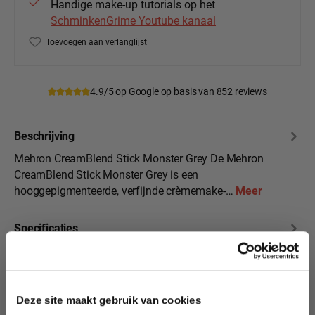
Handige make-up tutorials op het
SchminkenGrime Youtube kanaal
Toevoegen aan verlanglijst
Productnummer:
Meh-400-MG
4.9/5 op
Google
op basis van 852 reviews
Beschrijving
Mehron CreamBlend Stick Monster Grey De Mehron
CreamBlend Stick Monster Grey is een
hooggepigmenteerde, verfijnde crèmemake-…
Meer
Specificaties
10% korting?
Beoordelingen
Deze site maakt gebruik van cookies