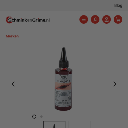
Blog
hoofdinhoud
Merken
Afbeeldingengalerij overslaan