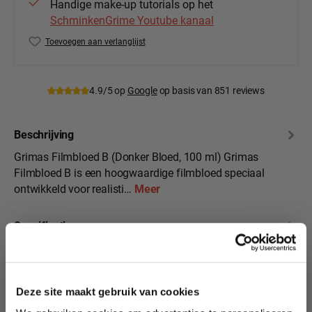
Handige make-up tutorials op het
SchminkenGrime Youtube kanaal
Toevoegen aan verlanglijst
Productnummer:
GR-FB-B-100ml
4.9/5 op
Google
op basis van 851 reviews
Beschrijving
Grimas Filmbloed B (Donker Bloed, 100 ml) Grimas
Filmbloed B is een hoogwaardige filmbloed speciaal
ontwikkeld voor realisti…
Meer
Specificaties
10% korting?
Beoordelingen
Deze site maakt gebruik van cookies