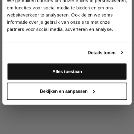
We gebruiken cookies om advertenties te personaliseren,
Lees als eerste over nieuwe producten,
om functies voor social media te bieden en om ons
tutorials, aanbiedingen, evenementen,
websiteverkeer te analyseren. Ook delen we soms
wedstrijden en meer.
Productgalerij overslaan
informatie over je gebruik van onze site met onze
Hier vind je onze
partners voor social media, adverteren en analyse.
andere Grimas
Meld je aan en ontvang direct
Bloedproducten
10% korting
!
Details tonen
Alles toestaan
Ja, ik meld me aan
Bekijken en aanpassen
Grimas Filmbloed A (Licht Bloed 1000ml)