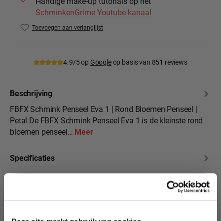
Handige make-up tutorials op het
SchminkenGrime Youtube kanaal
Toevoegen aan verlanglijst
Productnummer:
FBFX-Br-E02
4.9/5 op
Google
op basis van 851 reviews
Beschrijving
FBFX Schmink Penseel Eva 1 | Rond Bloemen Penseel |
Petal De FBFX Schmink Penseel Eva 1 is de kleinste rond
bloemen penseel…
Meer
Specificaties
Beoordelingen
10% korting?