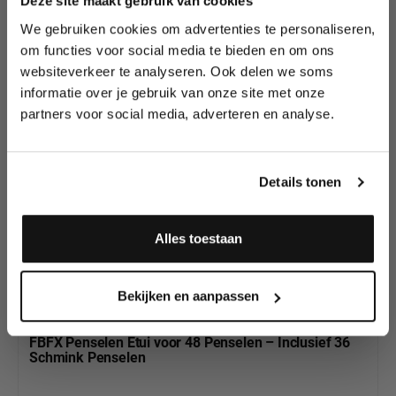
Deze site maakt gebruik van cookies
We gebruiken cookies om advertenties te personaliseren,
Lees als eerste over nieuwe producten,
om functies voor social media te bieden en om ons
Productgalerij overslaan
tutorials, aanbiedingen, evenementen,
Bekijk al onze
websiteverkeer te analyseren. Ook delen we soms
wedstrijden en meer.
andere professionele
informatie over je gebruik van onze site met onze
FBFX Schmink
partners voor social media, adverteren en analyse.
Meld je aan en ontvang direct
Penselen en
10% korting
!
Penselen Sets
Details tonen
Alles toestaan
30
%
SET VOORDEEL!
Ja, ik meld me aan
Bekijken en aanpassen
FBFX Penselen Etui voor 48 Penselen – Inclusief 36
Schmink Penselen