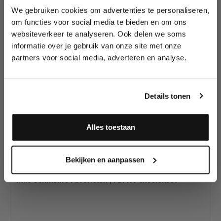
We gebruiken cookies om advertenties te personaliseren,
Lees als eerste over nieuwe producten,
Productgalerij overslaan
om functies voor social media te bieden en om ons
Bekijk al onze
tutorials, aanbiedingen, evenementen,
websiteverkeer te analyseren. Ook delen we soms
andere professionele
wedstrijden en meer.
informatie over je gebruik van onze site met onze
FBFX Schmink
partners voor social media, adverteren en analyse.
Penselen en
Meld je aan en ontvang direct
Penselen Sets
10% korting
!
Details tonen
20
%
Alles toestaan
SET VOORDEEL!
Ja, ik meld me aan
Bekijken en aanpassen
Milo Schmink's Favorieten | FBFX Penselenset