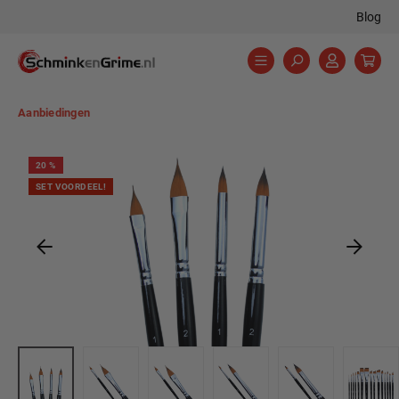
Blog
hoofdinhoud
Aanbiedingen
Afbeeldingengalerij overslaan
20
%
SET VOORDEEL!