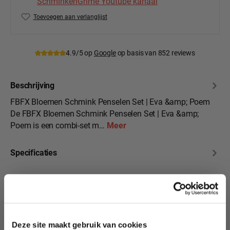
SchminkenGrime Youtube kanaal
Toevoegen aan verlanglijst
Productnummer:
FBFX-Br-fbs
4.9/5 op
Google
op basis van 852 reviews
Beschrijving
FBFX Bloemen Schmink Penselen Set | Eva &amp; Poem
De FBFX Bloemen Schmink Penselen Set | Eva &amp;
Poem is een combi-set m…
Meer
Specificaties
Beoordelingen
10% korting?
Deze site maakt gebruik van cookies