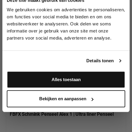
Deze site maakt gebruik van cookies
We gebruiken cookies om advertenties te personaliseren,
Lees als eerste over nieuwe producten,
om functies voor social media te bieden en om ons
Productgalerij overslaan
tutorials, aanbiedingen, evenementen,
Bekijk al onze
websiteverkeer te analyseren. Ook delen we soms
wedstrijden en meer.
andere professionele
informatie over je gebruik van onze site met onze
FBFX Schmink
partners voor social media, adverteren en analyse.
Meld je aan en ontvang direct
Penselen en
10% korting
!
Penselen Sets
Details tonen
Alles toestaan
Ja, ik meld me aan
Bekijken en aanpassen
FBFX Schmink Penseel Alex 1 | Ultra liner Penseel