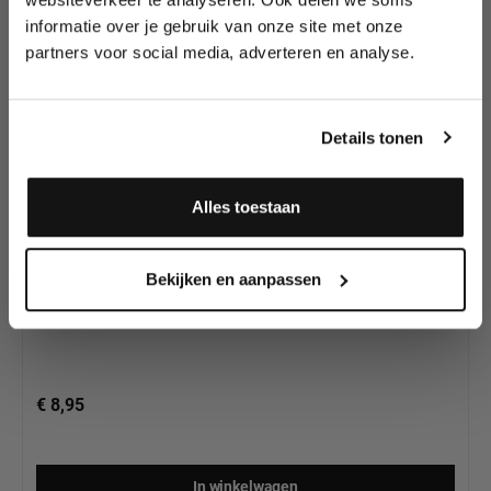
Splitcake's van
wedstrijden en meer.
Diamond FX
informatie over je gebruik van onze site met onze
partners voor social media, adverteren en analyse.
Meld je aan en ontvang direct
10% korting
!
Details tonen
Alles toestaan
Diamond FX Splitcake Bright Rainbow (30gr)
Ja, ik meld me aan
Bekijken en aanpassen
€ 8,95
In winkelwagen