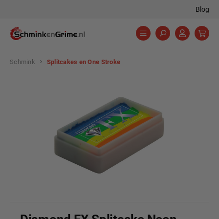
Blog
hoofdinhoud
Schmink
Splitcakes en One Stroke
Afbeeldingengalerij overslaan