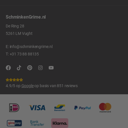
SchminkenGrime.nl
De Ring 28
5261 LM Vught
E:
info@schminkengrime.nl
T:
+31 73 88 88135
4.9/5 op
Google
op basis van 851 reviews