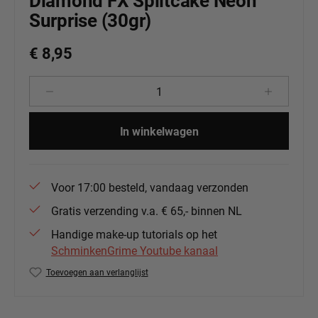
Diamond FX Splitcake Neon
Surprise (30gr)
€ 8,95
Producthoeveelheid: Voer de gewenste 
In winkelwagen
Voor 17:00 besteld, vandaag verzonden
Gratis verzending v.a. € 65,- binnen NL
Handige make-up tutorials op het
SchminkenGrime Youtube kanaal
Toevoegen aan verlanglijst
Productnummer:
DFX-RS30-71