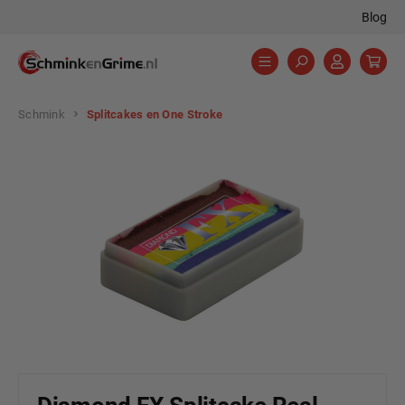
Blog
hoofdinhoud
Schmink
Splitcakes en One Stroke
Afbeeldingengalerij overslaan