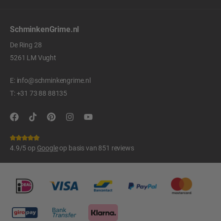
SchminkenGrime.nl
De Ring 28
5261 LM Vught
E:
info@schminkengrime.nl
T:
+31 73 88 88135
4.9/5 op
Google
op basis van 851 reviews