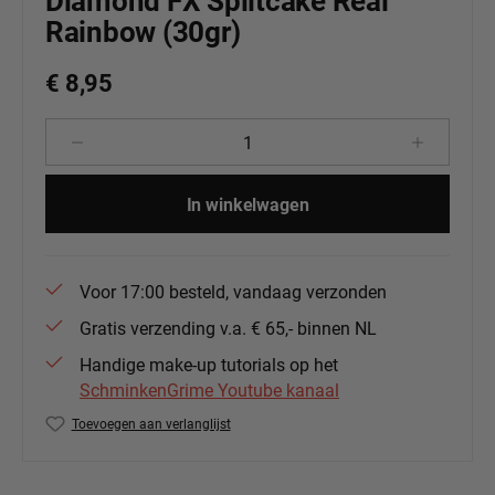
Diamond FX Splitcake Real
Rainbow (30gr)
€ 8,95
Producthoeveelheid: Voer de gewenste 
In winkelwagen
Voor 17:00 besteld, vandaag verzonden
Gratis verzending v.a. € 65,- binnen NL
Handige make-up tutorials op het
SchminkenGrime Youtube kanaal
Toevoegen aan verlanglijst
Productnummer:
DFX-RS30-60