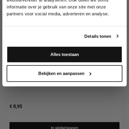
Splitcake's van
wedstrijden en meer.
Diamond FX
informatie over je gebruik van onze site met onze
partners voor social media, adverteren en analyse.
Meld je aan en ontvang direct
10% korting
!
Details tonen
Alles toestaan
Diamond FX Splitcake Neon Rainbow (30gr)
Ja, ik meld me aan
Bekijken en aanpassen
€ 8,95
In winkelwagen