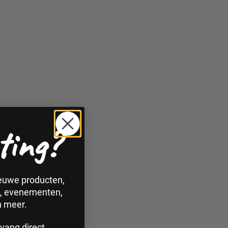
ting?
ieuwe producten,
n, evenementen,
n meer.
vang direct