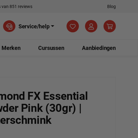
 van 851 reviews
Blog
Je hebt 0 items op je verla
Service/help
Merken
Cursussen
Aanbiedingen
mond FX Essential
der Pink (30gr) |
erschmink
0