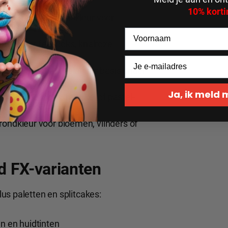
10% korti
tjes
- roze als basiskleur voor
s
tinten voor fee-looks, knalroze
ntcorrectie of blossing als basis onder
Ja, ik meld
voor anime-looks, fairy kei of pastel-
grondkleur voor bloemen, vlinders of
d FX-varianten
us paletten en splitcakes:
n en huidtinten