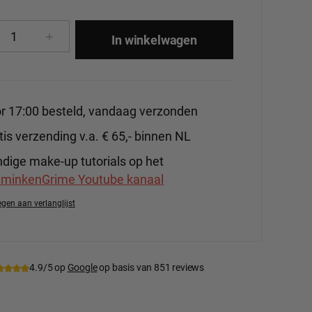
cthoeveelheid: Voer de gewenste hoeveelhe
In winkelwagen
r 17:00 besteld, vandaag verzonden
tis verzending v.a. € 65,- binnen NL
dige make-up tutorials op het
minkenGrime Youtube kanaal
gen aan verlanglijst
tnummer:
DFX-ES1037
4.9/5 op
Google
op basis van 851 reviews