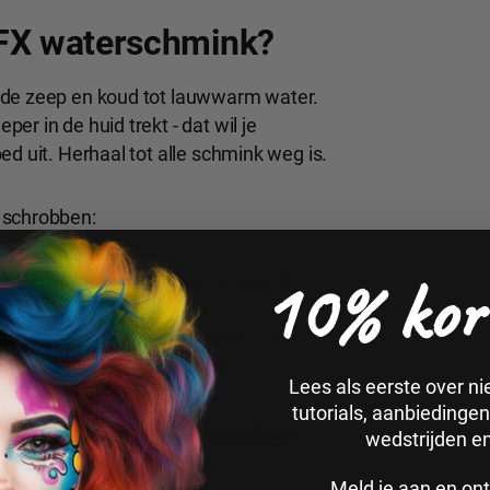
 FX waterschmink?
nde zeep en koud tot lauwwarm water.
r in de huid trekt - dat wil je
d uit. Herhaal tot alle schmink weg is.
 schrobben:
10% kor
 voor het verwijderen van Diamond FX
schmink in één veeg meeneemt, ideaal
nderen achter elkaar schminkt
Lees als eerste over n
tutorials, aanbiedinge
X Essential Powder
wedstrijden e
Meld je aan en ont