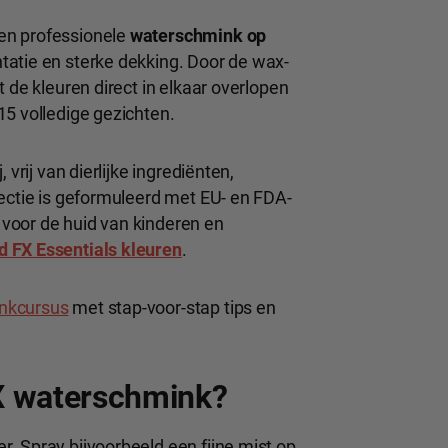
en professionele
waterschmink op
tatie en sterke dekking. Door de wax-
 de kleuren direct in elkaar overlopen
15 volledige gezichten.
vrij van dierlijke ingrediënten,
lectie is geformuleerd met EU- en FDA-
voor de huid van kinderen en
 FX Essentials kleuren
.
inkcursus
met stap-voor-stap tips en
X waterschmink?
. Spray bijvoorbeeld een fijne mist op