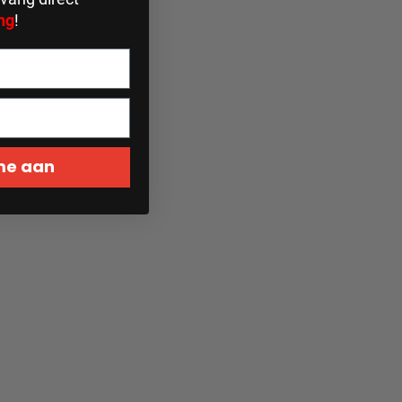
ng
!
 me aan