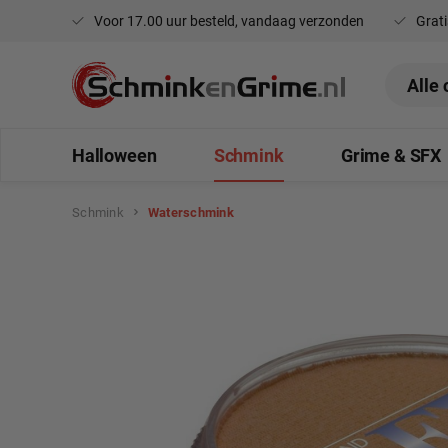
Voor 17.00 uur besteld, vandaag verzonden
Grati
oekopdracht
Ga naar de hoofdnavigatie
Halloween
Schmink
Grime & SFX
Schmink
Waterschmink
Afbeeldingengalerij overslaan