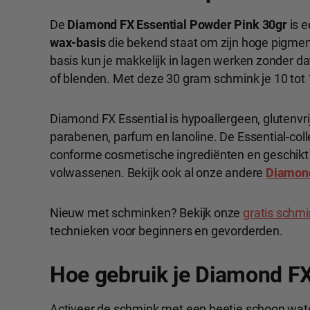
De
Diamond FX Essential Powder Pink 30gr
is e
wax-basis
die bekend staat om zijn hoge pigmen
basis kun je makkelijk in lagen werken zonder dat
of blenden. Met deze 30 gram schmink je 10 tot 
Diamond FX Essential is hypoallergeen, glutenvrij, 
parabenen, parfum en lanoline. De Essential-col
conforme cosmetische ingrediënten en geschikt 
volwassenen. Bekijk ook al onze andere
Diamond
Nieuw met schminken? Bekijk onze
gratis schm
technieken voor beginners en gevorderden.
Hoe gebruik je Diamond F
Activeer de schmink met een beetje schoon water