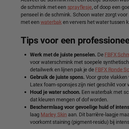
de schmink met een
sprayflesje
, of doop een go
penseel in de schmink. Schoon water zorgt voor 
met een
waterbak
en ververs het water tussen k
Tips voor een professionee
Werk met de juiste penselen.
De
FBFX Schm
voor waterschmink met soepele synthetische
detailwerk en lijnen pak je de
FBFX Ronde Sc
Gebruik de juiste spons.
Voor grote vlakken
Latex foam-sponsjes zijn niet geschikt voor
Houd je water schoon.
Een waterbak met sc
dat kleuren mengen of dof worden.
Beschermlaag voor gevoelige huid of intens
laag
Marley Skin
aan. Dit barrière-laagje ma
voorkomt staining (pigment-residu) bij intens