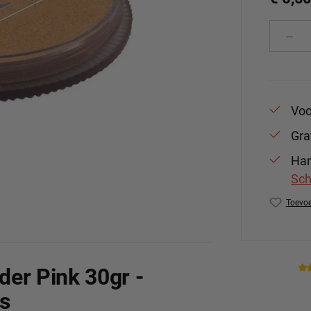
Produ
Voo
Gra
Han
Sch
Toevoe
Produc
er Pink 30gr -
s