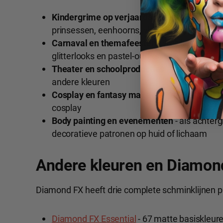
Kindergrime op verjaardagen en kinderfees
prinsessen, eenhoorns, vlinders en flamingo'
Carnaval en themafeesten
- vrolijke rozige 
glitterlooks en pastel-outfits
Theater en schoolproducties
- zachte huidti
andere kleuren
Cosplay en fantasy make-up
- roze als tint 
cosplay
Body painting en evenementen
- als achter
decoratieve patronen op huid of lichaam
Andere kleuren en Diamon
Diamond FX heeft drie complete schminklijnen pl
Diamond FX Essential
- 67 matte basiskleure