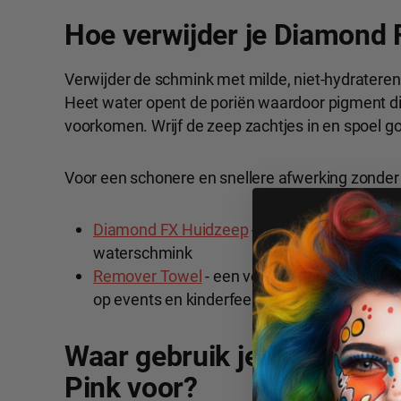
Hoe verwijder je Diamond
Verwijder de schmink met milde, niet-hydratere
Heet water opent de poriën waardoor pigment diepe
voorkomen. Wrijf de zeep zachtjes in en spoel goe
Voor een schonere en snellere afwerking zonder
Diamond FX Huidzeep
- speciaal ontwikkeld
waterschmink
Remover Towel
- een vochtige doek die de 
op events en kinderfeestjes waar je veel ki
Waar gebruik je Diamond F
Pink voor?