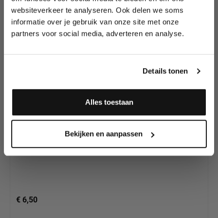
Diamond FX
tutorials, aanbiedingen, evenementen,
websiteverkeer te analyseren. Ook delen we soms
Essential kleuren in
wedstrijden en meer.
informatie over je gebruik van onze site met onze
ons assortiment.
partners voor social media, adverteren en analyse.
Meld je aan en ontvang direct
10% korting
!
Details tonen
Alles toestaan
Ja, ik meld me aan
Diamond FX Essential Aquamarine (30gr) |
Bekijken en aanpassen
Waterschmink
€ 6,50