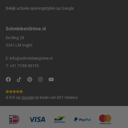
Bekijk actuele openingstijden op
Google
SchminkenGrime.nl
De Ring 28
5261 LM Vught
E:
info@schminkengrime.nl
T:
+31 73 88 88135
4.9/5 op
Google
op basis van 851 reviews