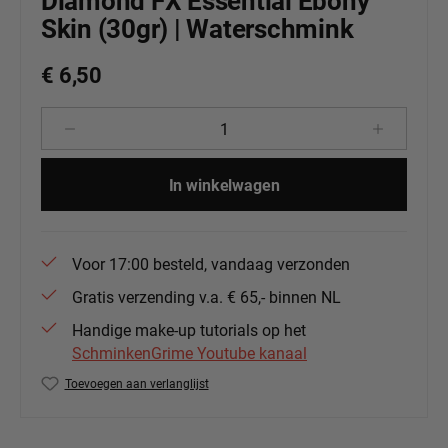
Diamond FX Essential Ebony
Skin (30gr) | Waterschmink
€ 6,50
Producthoeveelheid: Voer de gewenste 
In winkelwagen
Voor 17:00 besteld, vandaag verzonden
Gratis verzending v.a. € 65,- binnen NL
Handige make-up tutorials op het
SchminkenGrime Youtube kanaal
Toevoegen aan verlanglijst
Productnummer:
DFX-ES1017