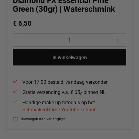
Diamond FX Essential Pine
Green (30gr) | Waterschmink
€ 6,50
Producthoeveelheid: Voer de gewenste 
In winkelwagen
Voor 17:00 besteld, vandaag verzonden
Gratis verzending v.a. € 65,- binnen NL
Handige make-up tutorials op het
SchminkenGrime Youtube kanaal
Toevoegen aan verlanglijst
Productnummer:
DFX-ES1059