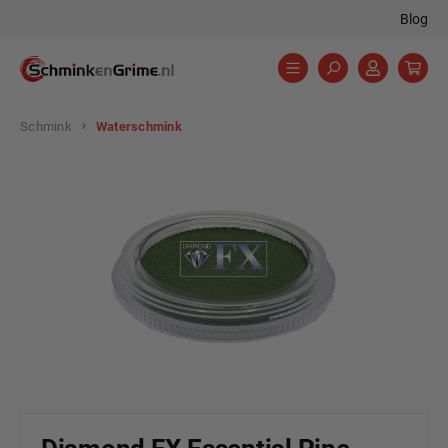
Blog
hoofdinhoud
Schmink
Waterschmink
Afbeeldingengalerij overslaan