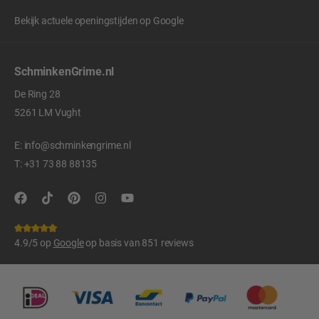
Bekijk actuele openingstijden op
Google
SchminkenGrime.nl
De Ring 28
5261 LM Vught
E:
info@schminkengrime.nl
T:
+31 73 88 88135
4.9/5 op
Google
op basis van 851 reviews