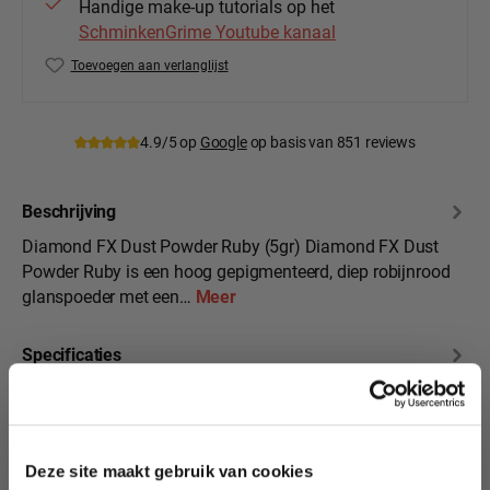
Handige make-up tutorials op het
SchminkenGrime Youtube kanaal
Toevoegen aan verlanglijst
Productnummer:
DFX-dust-ruby
4.9/5 op
Google
op basis van 851 reviews
Beschrijving
Diamond FX Dust Powder Ruby (5gr) Diamond FX Dust
Powder Ruby is een hoog gepigmenteerd, diep robijnrood
glanspoeder met een…
Meer
Specificaties
10% korting?
Beoordelingen
Deze site maakt gebruik van cookies