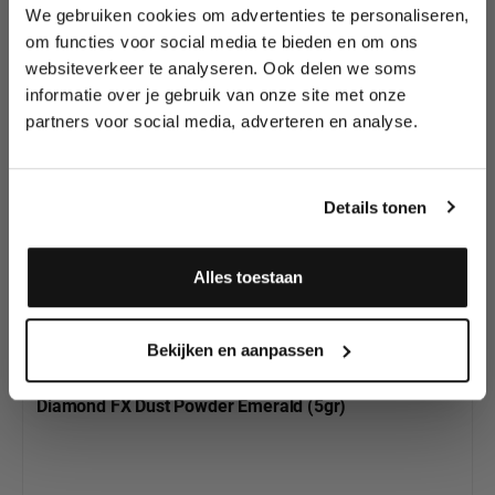
We gebruiken cookies om advertenties te personaliseren,
Lees als eerste over nieuwe producten,
om functies voor social media te bieden en om ons
tutorials, aanbiedingen, evenementen,
websiteverkeer te analyseren. Ook delen we soms
Productgalerij overslaan
wedstrijden en meer.
Ontdek meer
informatie over je gebruik van onze site met onze
schitterende tinten
partners voor social media, adverteren en analyse.
Meld je aan en ontvang direct
Diamond Dust en
10% korting
!
Metallic Powder
Details tonen
Alles toestaan
Ja, ik meld me aan
Bekijken en aanpassen
Diamond FX Dust Powder Emerald (5gr)