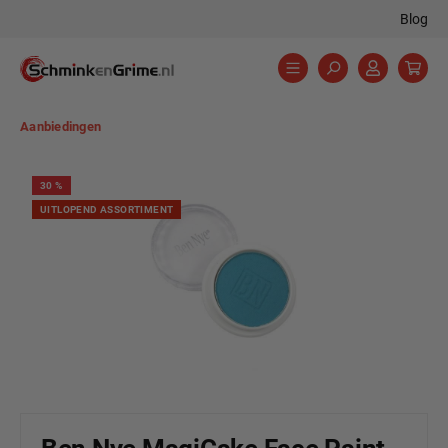
Blog
hoofdinhoud
Aanbiedingen
Afbeeldingengalerij overslaan
30
%
UITLOPEND ASSORTIMENT