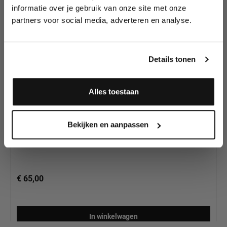
wedstrijden en meer.
Schmink al gezien?
informatie over je gebruik van onze site met onze
partners voor social media, adverteren en analyse.
Meld je aan en ontvang direct
10% korting
!
Details tonen
Alles toestaan
Ben Nye Magicake Aqua Color Creature Palette
Ja, ik meld me aan
Bekijken en aanpassen
€ 65,00
In winkelwagen