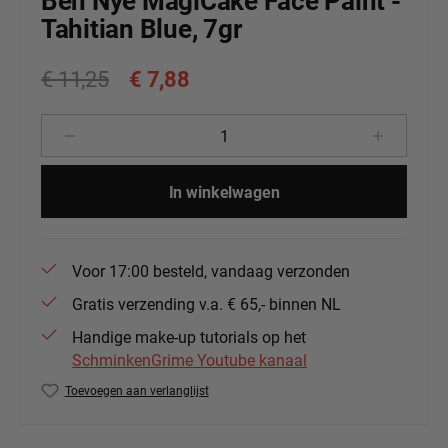
Ben Nye MagiCake Face Paint -
Tahitian Blue, 7gr
€ 11,25
€ 7,88
Producthoeveelheid: Voer de gewenste 
In winkelwagen
Voor 17:00 besteld, vandaag verzonden
Gratis verzending v.a. € 65,- binnen NL
Handige make-up tutorials op het
SchminkenGrime Youtube kanaal
Toevoegen aan verlanglijst
Productnummer:
BenNye-CF81