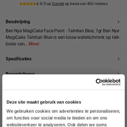
4.9/5 op
Google
op basis van 852 reviews
Beschrijving
Ben Nye MagiCake Face Paint - Tahitian Blue, 7gr Ben Nye
MagiCake Tahitian Blue is een losse waterschmink op talk-
basis van…
Meer
Specificaties
Beoordelingen
10% korting?
Deze site maakt gebruik van cookies
We gebruiken cookies om advertenties te personaliseren,
Productgalerij overslaan
Lees als eerste over nieuwe producten,
Heb je deze kleuren
om functies voor social media te bieden en om ons
tutorials, aanbiedingen, evenementen,
Ben Nye MagiCake
websiteverkeer te analyseren. Ook delen we soms