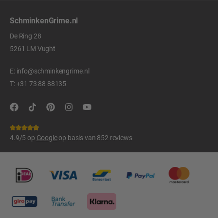
SchminkenGrime.nl
De Ring 28
5261 LM Vught
E:
info@schminkengrime.nl
T:
+31 73 88 88135
4.9/5 op
Google
op basis van 852 reviews