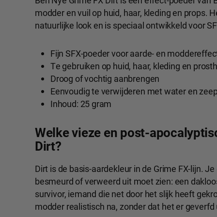
Ben Nye Grime FX Dirt is een effect-poeder van
modder en vuil op huid, haar, kleding en props. H
natuurlijke look en is speciaal ontwikkeld voor S
Fijn SFX-poeder voor aarde- en moddereffec
Te gebruiken op huid, haar, kleding en prosth
Droog of vochtig aanbrengen
Eenvoudig te verwijderen met water en zee
Inhoud: 25 gram
Welke vieze en post-apocalyptis
Dirt?
Dirt is de basis-aardekleur in de Grime FX-lijn. Je
besmeurd of verweerd uit moet zien: een daklo
survivor, iemand die net door het slijk heeft gekr
modder realistisch na, zonder dat het er geverfd u