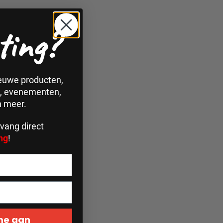
ting?
ieuwe producten,
n, evenementen,
n meer.
vang direct
ng
!
 me aan