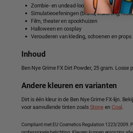
Zombie- en undead-looks met realistische 
Simulatieoefeningen (brand, instorting, redd
Film, theater en spookhuizen
Halloween en cosplay
Verouderen van kleding, schoenen en props
Inhoud
Ben Nye Grime FX Dirt Powder, 25 gram. Losse p
Andere kleuren en varianten
Dirt is één kleur in de Ben Nye Grime FX-lijn. Beki
voor aanvullende tinten zoals
Stone
en
Coal
.
Compliant met EU Cosmetics Regulation 1223/2009. P
professionele belichting. Kleuren kunnen enigszins afw