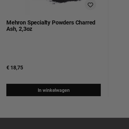
Mehron Specialty Powders Charred
B
Ash, 2,3oz
€ 18,75
€ 
In winkelwagen