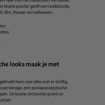
 Ben Nye voor het nabootsen van aarde,
et bruine poeder geeft een realistische,
FX, film, theater en Halloween.
ten
etics
p
che looks maak je met
 gebruikt hem voor alles wat er stoffig,
os personage, een postapocalyptische
open. De bruine tint bootst grond en
itziet.