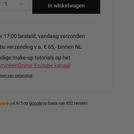
cthoeveelheid: Voer de gewenste hoeveelhe
In winkelwagen
r 17:00 besteld, vandaag verzonden
tis verzending v.a. € 65,- binnen NL
dige make-up tutorials op het
minkenGrime Youtube kanaal
gen aan verlanglijst
tnummer:
BenNye-MP6
4.9/5 op
Google
op basis van 852 reviews