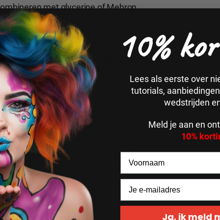
 combineren met glycerine of Mehron
k.
10% kor
hte stoflaag, voeg daarna op de
 vochtige laag toe. Zo ziet het er uit
.
Lees als eerste over n
tutorials, aanbiedinge
wedstrijden e
Meld je aan en ont
 langer vasthouden op kleding of props,
10% korti
p de huid verwijder je het eenvoudig met
spoelen volstaat in de meeste gevallen.
Ja, ik meld