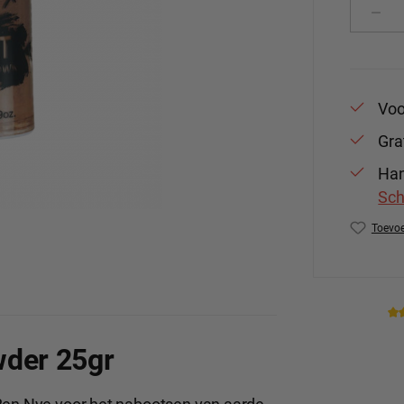
Produ
Voo
Gra
Han
Sch
Toevoe
Produc
wder 25gr