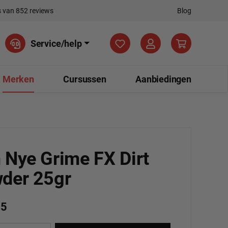
 van 852 reviews
Blog
Je hebt 0 items op je verla
Service/help
Merken
Cursussen
Aanbiedingen
 Nye Grime FX Dirt
der 25gr
25