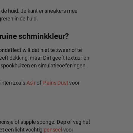
p de huid. Je kunt er sneakers mee
greren in de huid.
bruine schminkkleur?
rondeffect wilt dat niet te zwaar of te
eft dekking, maar Dirt geeft textuur en
lm, spookhuizen en simulatieoefeningen.
inten zoals
Ash
of
Plains Dust
voor
onsje of stipple sponge. Dep of veg het
et een licht vochtig
penseel
voor