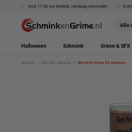
Voor 17.00 uur besteld, vandaag verzonden
Grati
oekopdracht
Ga naar de hoofdnavigatie
Halloween
Schmink
Grime & SFX
Merken
Ben Nye Makeup
Ben Nye Grime FX powders
Afbeeldingengalerij overslaan