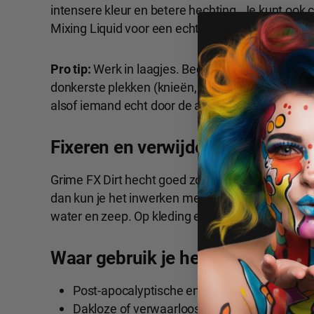
intensere kleur en betere hechting. Je kunt ook
Mixing Liquid voor een echt modderige, natte loo
Pro tip:
Werk in laagjes. Begin droog voor een lic
donkerste plekken (knieën, ellebogen, handen) een
alsof iemand echt door de aarde heeft gekropen
Fixeren en verwijderen
Grime FX Dirt hecht goed zonder fixer. Wil je het
dan kun je het inwerken met een
fixeer spray
. O
water en zeep. Op kleding even uitkloppen of uit
Waar gebruik je het voor?
Post-apocalyptische en survivalcharacters
Dakloze of verwaarloosde personages