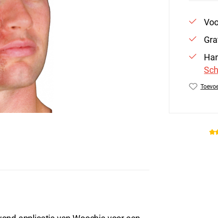
Voo
Gra
Han
Sch
Toevoe
Produc