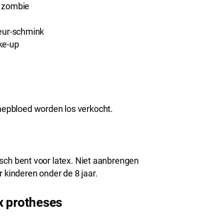
f zombie
teur-schmink
ke-up
 nepbloed worden los verkocht.
rgisch bent voor latex. Niet aanbrengen
r kinderen onder de 8 jaar.
x protheses