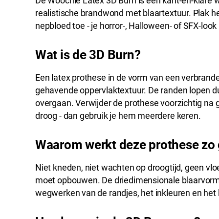
De Woochie Latex 3D Burn is een kant-en-klare 
realistische brandwond met blaartextuur. Plak he
nepbloed toe - je horror-, Halloween- of SFX-look
Wat is de 3D Burn?
Een latex prothese in de vorm van een verbrand
gehavende oppervlaktextuur. De randen lopen dun 
overgaan. Verwijder de prothese voorzichtig na
droog - dan gebruik je hem meerdere keren.
Waarom werkt deze prothese zo
Niet kneden, niet wachten op droogtijd, geen vloei
moet opbouwen. De driedimensionale blaarvorm zit
wegwerken van de randjes, het inkleuren en het b