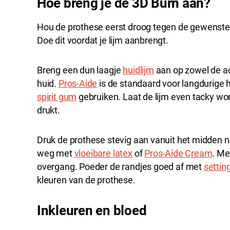
Hoe breng je de 3D Burn aan?
Hou de prothese eerst droog tegen de gewenste p
Doe dit voordat je lijm aanbrengt.
Breng een dun laagje
huidlijm
aan op zowel de ac
huid.
Pros-Aide
is de standaard voor langdurige h
spirit gum
gebruiken. Laat de lijm even tacky wo
drukt.
Druk de prothese stevig aan vanuit het midden 
weg met
vloeibare latex
of
Pros-Aide Cream
. Me
overgang. Poeder de randjes goed af met
settin
kleuren van de prothese.
Inkleuren en bloed