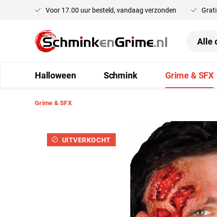
Voor 17.00 uur besteld, vandaag verzonden
Grati
oekopdracht
Ga naar de hoofdnavigatie
Halloween
Schmink
Grime & SFX
Grime & SFX
Afbeeldingengalerij overslaan
UITVERKOCHT