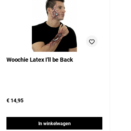
Woochie Latex I'll be Back
W
(
€ 14,95
€
In winkelwagen