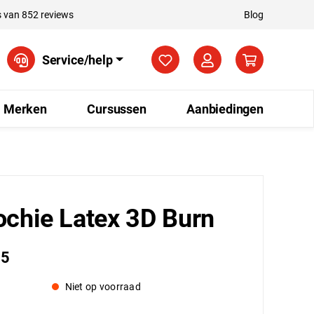
 van 852 reviews
Blog
Je hebt 0 items op je verla
Service/help
Merken
Cursussen
Aanbiedingen
chie Latex 3D Burn
95
Niet op voorraad