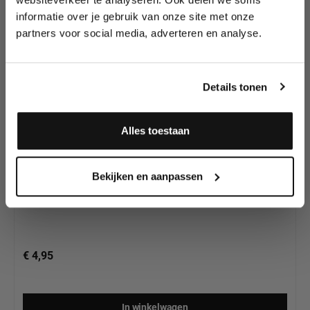
Superstar Sparkling
wedstrijden en meer.
Glitter zijn?
informatie over je gebruik van onze site met onze
partners voor social media, adverteren en analyse.
Meld je aan en ontvang direct
10% korting
!
Details tonen
Alles toestaan
Superstar Sparkling Glitter Iridescent Maize (groen)
Ja, ik meld me aan
Bekijken en aanpassen
€ 4,95
In winkelwagen