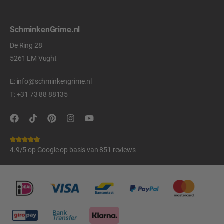
SchminkenGrime.nl
De Ring 28
5261 LM Vught
E:
info@schminkengrime.nl
T:
+31 73 88 88135
4.9/5 op
Google
op basis van 851 reviews