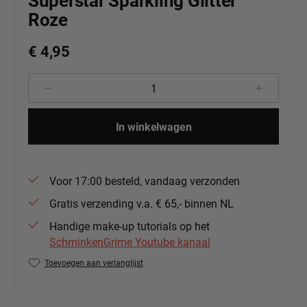
Superstar Sparkling Glitter
Roze
€ 4,95
Producthoeveelheid: Voer de gewenste 
In winkelwagen
Voor 17:00 besteld, vandaag verzonden
Gratis verzending v.a. € 65,- binnen NL
Handige make-up tutorials op het
SchminkenGrime Youtube kanaal
Toevoegen aan verlanglijst
Productnummer:
139-67.105