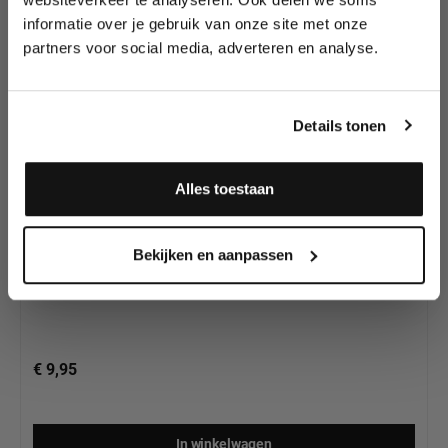
Schmink van
wedstrijden en meer.
Superstar
informatie over je gebruik van onze site met onze
partners voor social media, adverteren en analyse.
Meld je aan en ontvang direct
10% korting
!
Details tonen
Alles toestaan
Superstar Schmink Berry Wine 227, 45 gram
Ja, ik meld me aan
Bekijken en aanpassen
€ 9,95
In winkelwagen