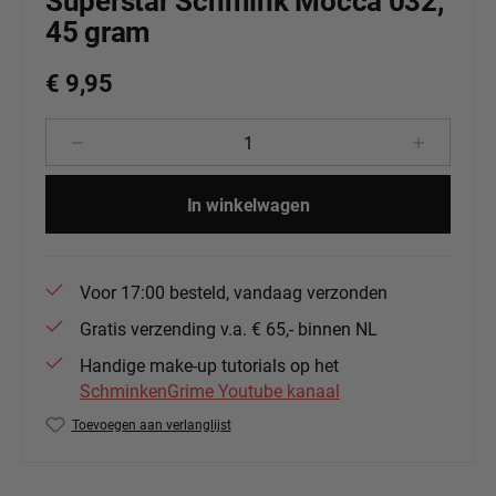
Superstar Schmink Mocca 032,
45 gram
€ 9,95
Producthoeveelheid: Voer de gewenste 
In winkelwagen
Voor 17:00 besteld, vandaag verzonden
Gratis verzending v.a. € 65,- binnen NL
Handige make-up tutorials op het
SchminkenGrime Youtube kanaal
Toevoegen aan verlanglijst
Productnummer:
139-85.032