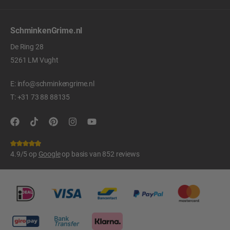
SchminkenGrime.nl
De Ring 28
5261 LM Vught
E:
info@schminkengrime.nl
T:
+31 73 88 88135
4.9/5 op
Google
op basis van 852 reviews