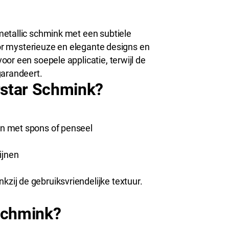
metallic schmink met een subtiele
voor mysterieuze en elegante designs en
or een soepele applicatie, terwijl de
garandeert.
star Schmink?
gen met spons of penseel
lijnen
kzij de gebruiksvriendelijke textuur.
Schmink?