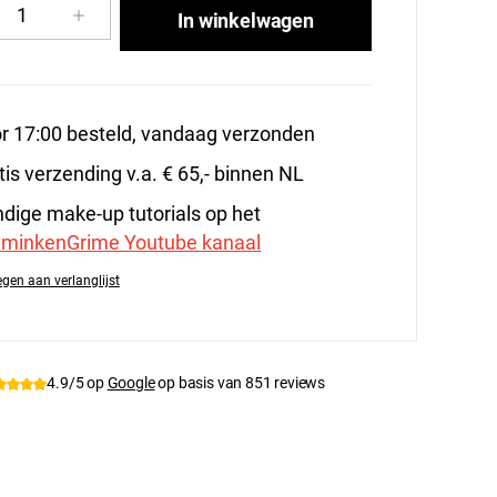
cthoeveelheid: Voer de gewenste hoeveelhe
In winkelwagen
r 17:00 besteld, vandaag verzonden
tis verzending v.a. € 65,- binnen NL
dige make-up tutorials op het
minkenGrime Youtube kanaal
gen aan verlanglijst
tnummer:
139-85.410
4.9/5 op
Google
op basis van 851 reviews