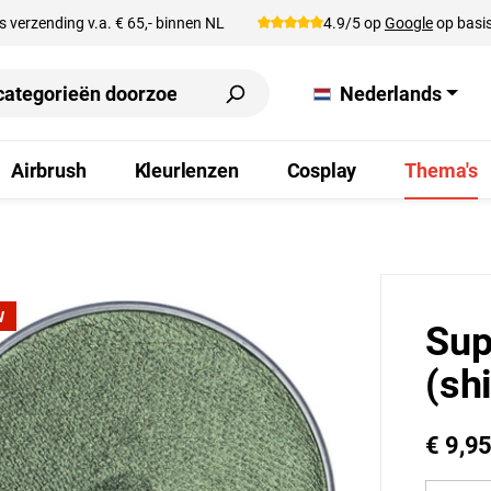
s verzending v.a. € 65,- binnen NL
4.9/5 op
Google
op basis
Nederlands
Airbrush
Kleurlenzen
Cosplay
Thema's
W
Sup
(sh
€ 9,9