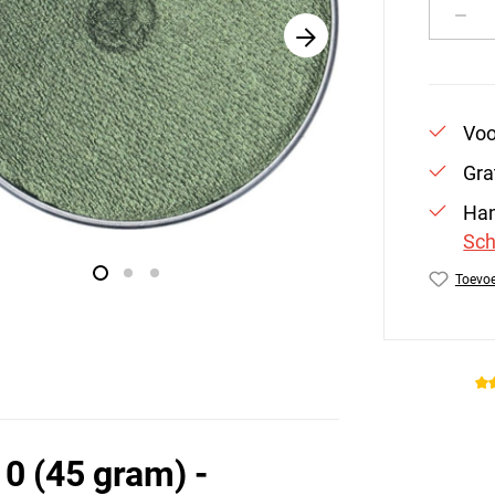
Produ
Voo
Gra
Han
Sch
Toevoe
Produc
0 (45 gram) -