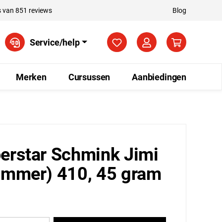
 van 851 reviews
Blog
Je hebt 0 items op je verla
Service/help
Merken
Cursussen
Aanbiedingen
erstar Schmink Jimi
immer) 410, 45 gram
5