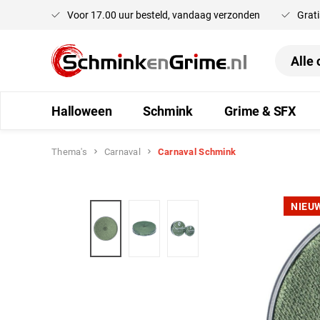
Voor 17.00 uur besteld, vandaag verzonden
Grati
oekopdracht
Ga naar de hoofdnavigatie
Halloween
Schmink
Grime & SFX
Thema's
Carnaval
Carnaval Schmink
Afbeeldingengalerij overslaan
NIEU