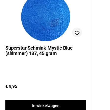
Superstar Schmink Mystic Blue
S
(shimmer) 137, 45 gram
(
€ 9,95
€ 
In winkelwagen