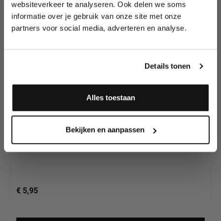
Schmink van
websiteverkeer te analyseren. Ook delen we soms
wedstrijden en meer.
Superstar
informatie over je gebruik van onze site met onze
partners voor social media, adverteren en analyse.
Meld je aan en ontvang direct
10% korting
!
Details tonen
Alles toestaan
Superstar Schmink Silverwhite with Glitter (shimmer)
Ja, ik meld me aan
065, 16 gram
Bekijken en aanpassen
€ 5,95