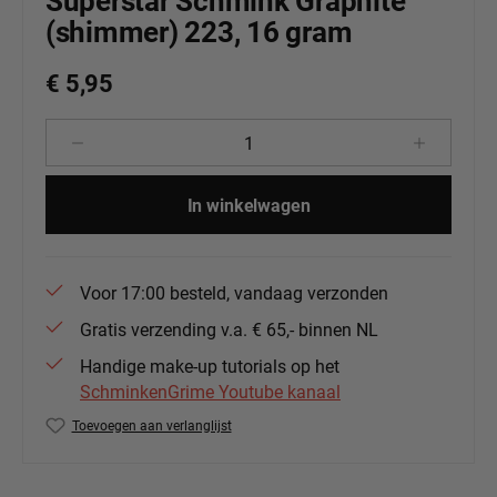
Superstar Schmink Graphite
(shimmer) 223, 16 gram
€ 5,95
Producthoeveelheid: Voer de gewenste 
In winkelwagen
Voor 17:00 besteld, vandaag verzonden
Gratis verzending v.a. € 65,- binnen NL
Handige make-up tutorials op het
SchminkenGrime Youtube kanaal
Toevoegen aan verlanglijst
Productnummer:
139-84.223