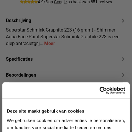
4.9/5 op
Google
op basis van 851 reviews
Beschrijving
Superstar Schmink Graphite 223 (16 gram) - Shimmer
Aqua Face Paint Superstar Schmink Graphite 223 is een
diep antracietgrij…
Meer
Specificaties
Beoordelingen
10% korting?
Deze site maakt gebruik van cookies
Productgalerij overslaan
Bekijk ook deze
We gebruiken cookies om advertenties te personaliseren,
Lees als eerste over nieuwe producten,
prachtige Shimmer
om functies voor social media te bieden en om ons
tutorials, aanbiedingen, evenementen,