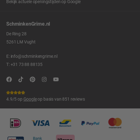
Bekijk actuele openingstijden op
Google
SchminkenGrime.nl
De Ring 28
5261 LM Vught
E:
info@schminkengrime.nl
T:
+31 73 88 88135
4.9/5 op
Google
op basis van 851 reviews