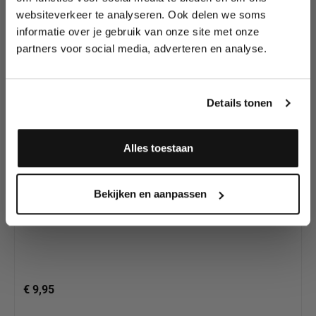
Huidskleuren
tutorials, aanbiedingen, evenementen,
websiteverkeer te analyseren. Ook delen we soms
Schmink van
wedstrijden en meer.
informatie over je gebruik van onze site met onze
Superstar
partners voor social media, adverteren en analyse.
Meld je aan en ontvang direct
10% korting
!
Details tonen
Alles toestaan
Ja, ik meld me aan
Superstar Schmink Santa Claus Skin Complexion 118,
Bekijken en aanpassen
45 gram
€ 9,95