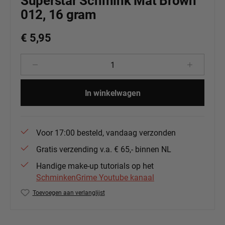
Superstar Schmink Mat Brown
012, 16 gram
€ 5,95
Producthoeveelheid: Voer de gewenste 
In winkelwagen
Voor 17:00 besteld, vandaag verzonden
Gratis verzending v.a. € 65,- binnen NL
Handige make-up tutorials op het
SchminkenGrime Youtube kanaal
Toevoegen aan verlanglijst
Productnummer:
139-84.012