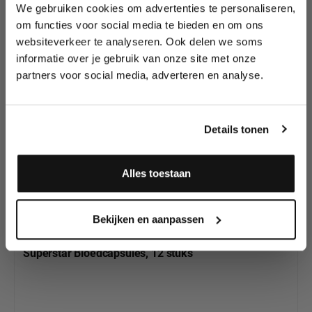
We gebruiken cookies om advertenties te personaliseren,
Lees als eerste over nieuwe producten,
om functies voor social media te bieden en om ons
tutorials, aanbiedingen, evenementen,
websiteverkeer te analyseren. Ook delen we soms
Productgalerij overslaan
wedstrijden en meer.
We hebben nog veel
informatie over je gebruik van onze site met onze
meer Superstar Nep
partners voor social media, adverteren en analyse.
Meld je aan en ontvang direct
Bloed om uit te
10% korting
!
kiezen
Details tonen
Alles toestaan
Ja, ik meld me aan
Bekijken en aanpassen
Superstar Bloedcapsules, 12 stuks