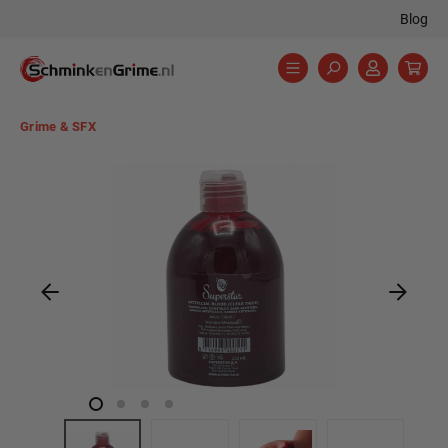
Blog
hoofdinhoud
Grime & SFX
Afbeeldingengalerij overslaan