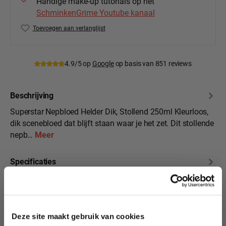
Handige make-up tutorials op het
SchminkenGrime Youtube kanaal
Toevoegen aan verlanglijst
Productnummer:
139-05.1
4.9/5 op
Google
op basis van 851 reviews
Beschrijving
Superstar Nepbloed Helder Dik, Stollend 250ml Kleurloos,
dik scenebloed dat blijft staan waar je het zet. Dit stollende
nepb…
Meer
Specificaties
10% korting?
Beoordelingen
Deze site maakt gebruik van cookies