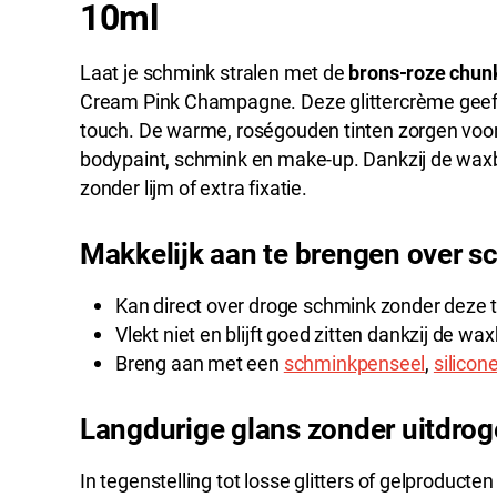
10ml
Laat je schmink stralen met de
brons-roze chunk
Cream Pink Champagne. Deze glittercrème geeft 
touch. De warme, roségouden tinten zorgen voor e
bodypaint, schmink en make-up. Dankzij de waxbas
zonder lijm of extra fixatie.
Makkelijk aan te brengen over 
Kan direct over droge schmink zonder deze 
Vlekt niet en blijft goed zitten dankzij de wa
Breng aan met een
schminkpenseel
,
silicon
Langdurige glans zonder uitdro
In tegenstelling tot losse glitters of gelproducten