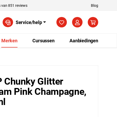
 van 851 reviews
Blog
Je hebt 0 items op je verla
Service/help
Merken
Cursussen
Aanbiedingen
 Chunky Glitter
am Pink Champagne,
ml
5