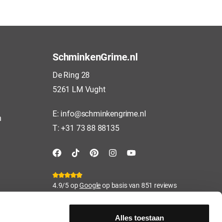
SchminkenGrime.nl
De Ring 28
5261 LM Vught
E:
info@schminkengrime.nl
n
T:
+31 73 88 88135
4.9/5 op
Google
op basis van 851 reviews
Alles toestaan