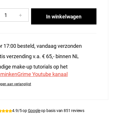
cthoeveelheid: Voer de gewenste hoeveelhe
In winkelwagen
r 17:00 besteld, vandaag verzonden
tis verzending v.a. € 65,- binnen NL
dige make-up tutorials op het
minkenGrime Youtube kanaal
gen aan verlanglijst
tnummer:
PXP-41364
4.9/5 op
Google
op basis van 851 reviews