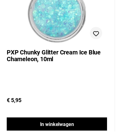
PXP Chunky Glitter Cream Ice Blue
P
Chameleon, 10ml
Y
€ 5,95
€ 
In winkelwagen