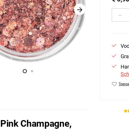
Produ
Voo
Gra
Han
Sch
Toevoe
Produc
 Pink Champagne,