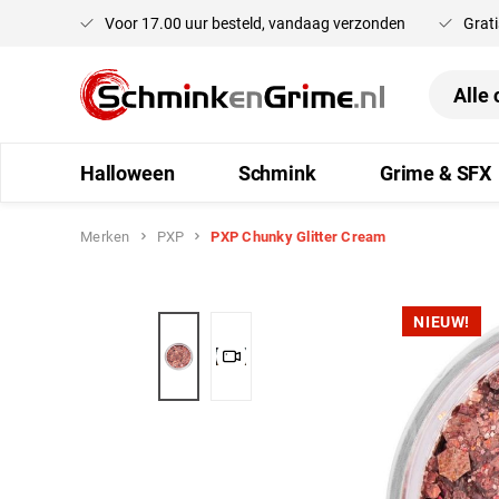
Voor 17.00 uur besteld, vandaag verzonden
Grati
oekopdracht
Ga naar de hoofdnavigatie
Halloween
Schmink
Grime & SFX
Merken
PXP
PXP Chunky Glitter Cream
Afbeeldingengalerij overslaan
NIEUW!