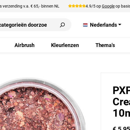
s verzending v.a. € 65,- binnen NL
4.9/5 op
Google
op basis
Nederlands
Airbrush
Kleurlenzen
Thema's
PXP
Cre
10
€ 5,9