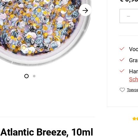
Produ
Voo
Gra
Han
Sch
Toevoe
Produc
Atlantic Breeze, 10ml