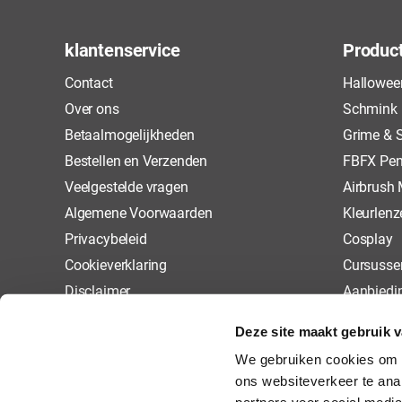
klantenservice
Produc
Contact
Hallowee
Over ons
Schmink
Betaalmogelijkheden
Grime & S
Bestellen en Verzenden
FBFX Pen
Veelgestelde vragen
Airbrush
Algemene Voorwaarden
Kleurlenz
Privacybeleid
Cosplay
Cookieverklaring
Cursusse
Disclaimer
Aanbiedi
Retourneren
Deze site maakt gebruik 
We gebruiken cookies om a
ons websiteverkeer te ana