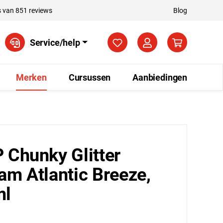
 van 851 reviews
Blog
Je hebt 0 items op je verla
Service/help
Merken
Cursussen
Aanbiedingen
 Chunky Glitter
am Atlantic Breeze,
ml
5