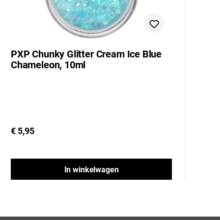
PXP Chunky Glitter Cream Ice Blue
P
Chameleon, 10ml
Y
€ 5,95
€ 
In winkelwagen