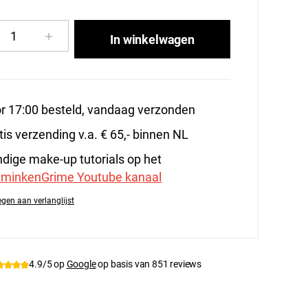
cthoeveelheid: Voer de gewenste hoeveelhe
In winkelwagen
r 17:00 besteld, vandaag verzonden
tis verzending v.a. € 65,- binnen NL
dige make-up tutorials op het
minkenGrime Youtube kanaal
gen aan verlanglijst
tnummer:
PXP-41381
4.9/5 op
Google
op basis van 851 reviews