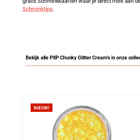
gratis Schminkkaarten waar je direct mee aan de
Schminktips
.
Bekijk alle PXP Chunky Glitter Cream's in onze colle
Productgalerij overslaan
NIEUW!