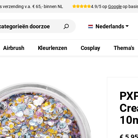
s verzending v.a. € 65,- binnen NL
4.9/5 op
Google
op basis
Nederlands
Airbrush
Kleurlenzen
Cosplay
Thema's
PXP
Cre
10
€ 5,9