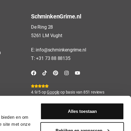
SchminkenGrime.nl
De Ring 28
5261 LM Vught
E:
info@schminkengrime.nl
n
T:
+31 73 88 88135
4.9/5 op
Google
op basis van 851 reviews
Alles toestaan
e bieden en om
e site met onze
Bekijken en aanpassen