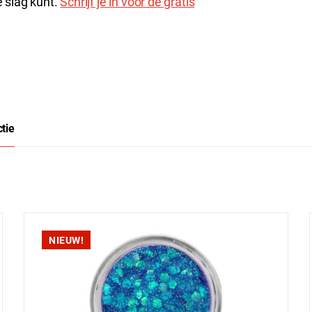
 slag kunt.
Schrijf je in voor de gratis
ctie
NIEUW!