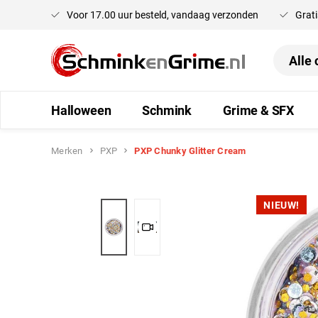
Voor 17.00 uur besteld, vandaag verzonden
Grati
oekopdracht
Ga naar de hoofdnavigatie
Halloween
Schmink
Grime & SFX
Merken
PXP
PXP Chunky Glitter Cream
Afbeeldingengalerij overslaan
NIEUW!