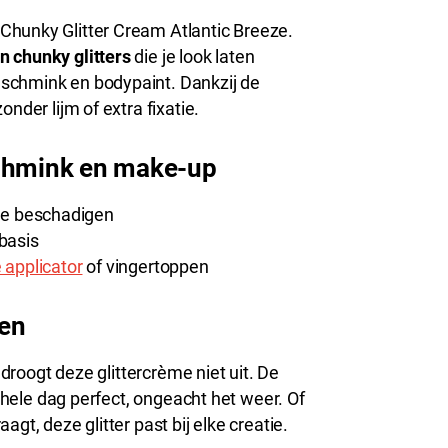
Chunky Glitter Cream Atlantic Breeze.
n chunky glitters
die je look laten
schmink en bodypaint. Dankzij de
nder lijm of extra fixatie.
schmink en make-up
te beschadigen
xbasis
e applicator
of vingertoppen
gen
 droogt deze glittercrème niet uit. De
e hele dag perfect, ongeacht het weer. Of
gt, deze glitter past bij elke creatie.