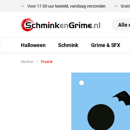
Voor 17.00 uur besteld, vandaag verzonden
Grati
oekopdracht
Ga naar de hoofdnavigatie
Halloween
Schmink
Grime & SFX
Merken
ProAiir
Afbeeldingengalerij overslaan