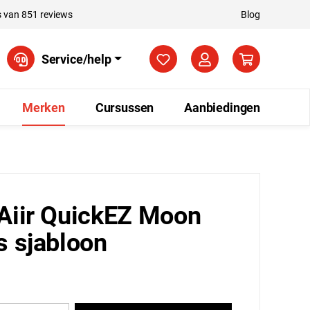
 van 851 reviews
Blog
Je hebt 0 items op je verla
Service/help
Merken
Cursussen
Aanbiedingen
Aiir QuickEZ Moon
s sjabloon
0