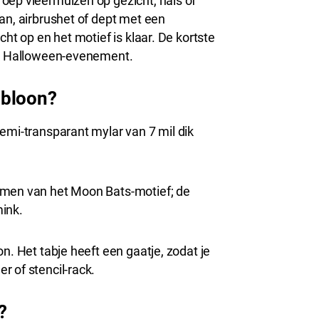
oep vleermuizen op gezicht, hals of
an, airbrushet of dept met een
recht op en het motief is klaar. De kortste
ruk Halloween-evenement.
abloon?
emi-transparant mylar van 7 mil dik
rmen van het Moon Bats-motief; de
mink.
n. Het tabje heeft een gaatje, zodat je
r of stencil-rack.
?