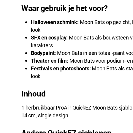
Waar gebruik je het voor?
Halloween schmink:
Moon Bats op gezicht, h
look
SFX en cosplay:
Moon Bats als bouwsteen vo
karakters
Bodypaint:
Moon Bats in een totaal-paint vo
Theater en film:
Moon Bats voor podium- en 
Festivals en photoshoots:
Moon Bats als stat
look
Inhoud
1 herbruikbaar ProAiir QuickEZ Moon Bats sjabloon
14 cm, single design.
Andere QuickEZ sjablonen