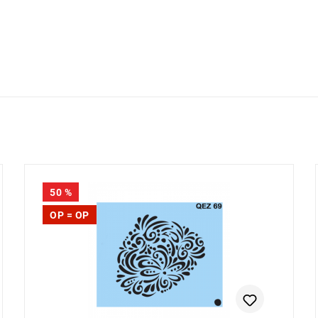
50
%
OP = OP