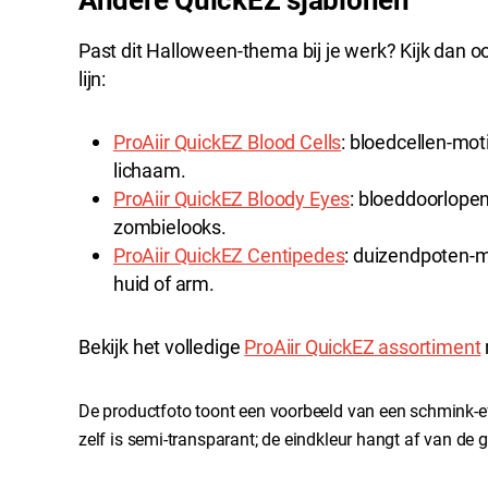
Past dit Halloween-thema bij je werk? Kijk dan oo
lijn:
ProAiir QuickEZ Blood Cells
: bloedcellen-moti
lichaam.
ProAiir QuickEZ Bloody Eyes
: bloeddoorlopen
zombielooks.
ProAiir QuickEZ Centipedes
: duizendpoten-m
huid of arm.
Bekijk het volledige
ProAiir QuickEZ assortiment
De productfoto toont een voorbeeld van een schmink-ef
zelf is semi-transparant; de eindkleur hangt af van de 