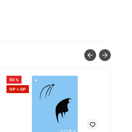
50
%
OP = OP