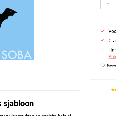
Produ
Voo
Gra
Han
Sch
Toevoe
Produc
 sjabloon