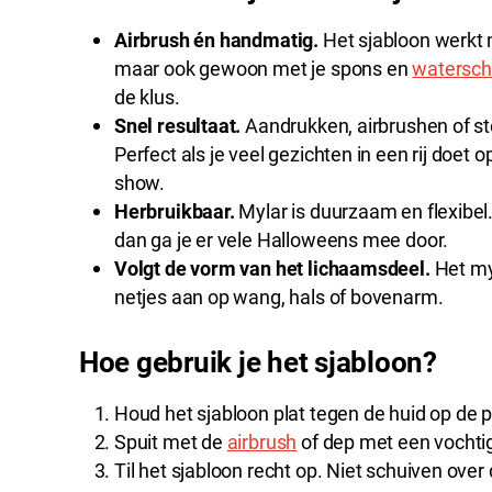
Airbrush én handmatig.
Het sjabloon werkt 
maar ook gewoon met je spons en
watersc
de klus.
Snel resultaat.
Aandrukken, airbrushen of ste
Perfect als je veel gezichten in een rij doe
show.
Herbruikbaar.
Mylar is duurzaam en flexibe
dan ga je er vele Halloweens mee door.
Volgt de vorm van het lichaamsdeel.
Het myl
netjes aan op wang, hals of bovenarm.
Hoe gebruik je het sjabloon?
Houd het sjabloon plat tegen de huid op de p
Spuit met de
airbrush
of dep met een vocht
Til het sjabloon recht op. Niet schuiven over d