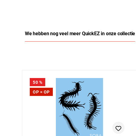
We hebben nog veel meer QuickEZ in onze collectie
Productgalerij overslaan
50
%
OP = OP