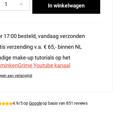
cthoeveelheid: Voer de gewenste hoeveelhe
In winkelwagen
r 17:00 besteld, vandaag verzonden
tis verzending v.a. € 65,- binnen NL
dige make-up tutorials op het
minkenGrime Youtube kanaal
gen aan verlanglijst
tnummer:
PA-QEZ81
4.9/5 op
Google
op basis van 851 reviews