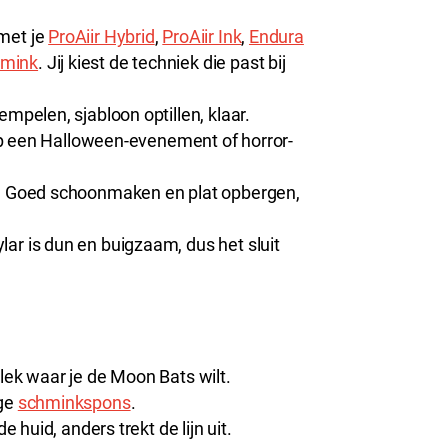
met je
ProAiir Hybrid
,
ProAiir Ink
,
Endura
hmink
. Jij kiest de techniek die past bij
mpelen, sjabloon optillen, klaar.
t op een Halloween-evenement of horror-
l. Goed schoonmaken en plat opbergen,
ar is dun en buigzaam, dus het sluit
lek waar je de Moon Bats wilt.
ige
schminkspons
.
e huid, anders trekt de lijn uit.