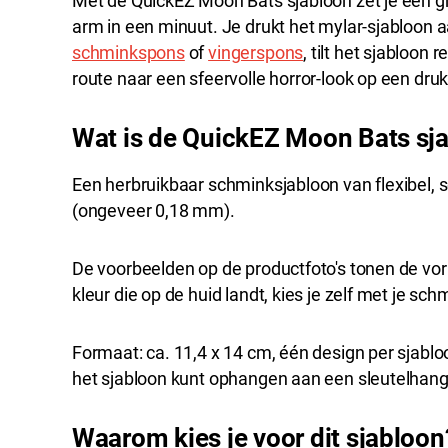
Met de QuickEZ Moon Bats sjabloon zet je een gr
arm in een minuut. Je drukt het mylar-sjabloon a
schminkspons
of
vingerspons
, tilt het sjabloon 
route naar een sfeervolle horror-look op een d
Wat is de QuickEZ Moon Bats sj
Een herbruikbaar schminksjabloon van flexibel, s
(ongeveer 0,18 mm).
De voorbeelden op de productfoto's tonen de vo
kleur die op de huid landt, kies je zelf met je sch
Formaat: ca. 11,4 x 14 cm, één design per sjabloo
het sjabloon kunt ophangen aan een sleutelhange
Waarom kies je voor dit sjabloon