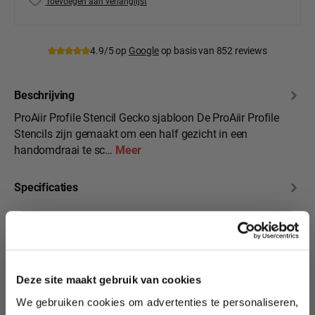
Toevoegen aan verlanglijst
Productnummer:
PA-PS-gecko
4.9/5 op
Google
op basis van 852 reviews
Beschrijving
ProAiir Profile Stencil Gecko sjabloon De ProAiir Profile
Stencils zijn gemaakt om een half gezicht in een
handomdraai te sc…
Meer
Specificaties
Beoordelingen
10% korting?
Deze site maakt gebruik van cookies
We gebruiken cookies om advertenties te personaliseren,
Lees als eerste over nieuwe producten,