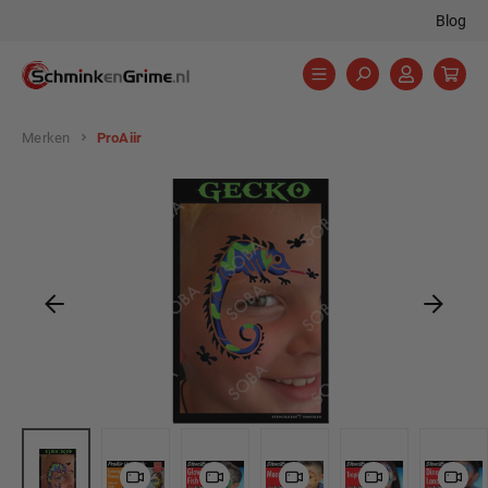
Blog
hoofdinhoud
Merken
ProAiir
Afbeeldingengalerij overslaan