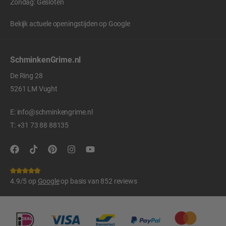
Zondag: Gesloten
Bekijk actuele openingstijden op
Google
SchminkenGrime.nl
De Ring 28
5261 LM Vught
E:
info@schminkengrime.nl
T:
+31 73 88 88135
4.9/5 op
Google
op basis van 852 reviews