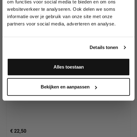
om functies voor social media te bieden en om ons
Productgalerij overslaan
tutorials, aanbiedingen, evenementen,
Meer van onze
websiteverkeer te analyseren. Ook delen we soms
wedstrijden en meer.
Proaiir Profile
informatie over je gebruik van onze site met onze
Stencil
partners voor social media, adverteren en analyse.
Meld je aan en ontvang direct
10% korting
!
Details tonen
Alles toestaan
Ja, ik meld me aan
Proaiir StencilEyes Teethless
Bekijken en aanpassen
€ 22,50