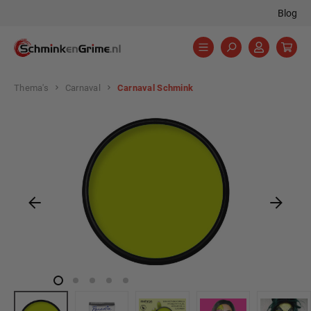
Blog
hoofdinhoud
Thema's
Carnaval
Carnaval Schmink
Afbeeldingengalerij overslaan