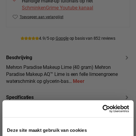
Handige make-up tutorials op het
SchminkenGrime Youtube kanaal
Toevoegen aan verlanglijst
Productnummer:
MEH-800-L
4.9/5 op
Google
op basis van 852 reviews
Beschrijving
Mehron Paradise Makeup Lime (40 gram) Mehron
Paradise Makeup AQ™ Lime is een felle limoengroene
waterschmink op glycerin-bas…
Meer
Specificaties
10% korting?
Beoordelingen
Deze site maakt gebruik van cookies