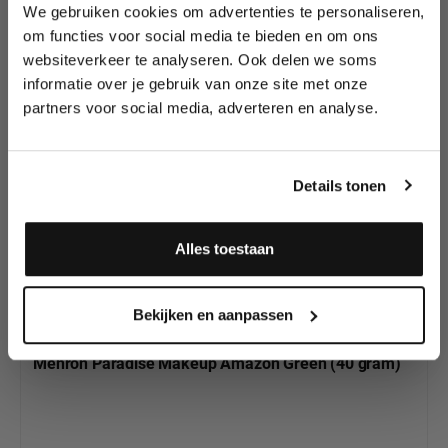
We gebruiken cookies om advertenties te personaliseren,
Lees als eerste over nieuwe producten,
om functies voor social media te bieden en om ons
tutorials, aanbiedingen, evenementen,
websiteverkeer te analyseren. Ook delen we soms
Productgalerij overslaan
wedstrijden en meer.
Ontdek de volledige
informatie over je gebruik van onze site met onze
kleurenpracht van
partners voor social media, adverteren en analyse.
Meld je aan en ontvang direct
Mehron Paradise
10% korting
!
Makeup
Details tonen
Alles toestaan
Ja, ik meld me aan
Bekijken en aanpassen
Mehron Paradise Makeup Amazon Green (40 gram)