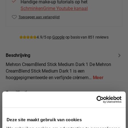
Handige make-up tutorials op het
SchminkenGrime Youtube kanaal
Toevoegen aan verlanglijst
Productnummer:
Meh-400-MDK1
4.9/5 op
Google
op basis van 851 reviews
Beschrijving
Mehron CreamBlend Stick Medium Dark 1 De Mehron
CreamBlend Stick Medium Dark 1 is een
hooggepigmenteerde en verfijnde crèmem…
Meer
Specificaties
10% korting?
Beoordelingen
Deze site maakt gebruik van cookies