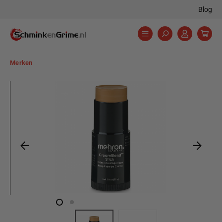
Blog
hoofdinhoud
Merken
Afbeeldingengalerij overslaan