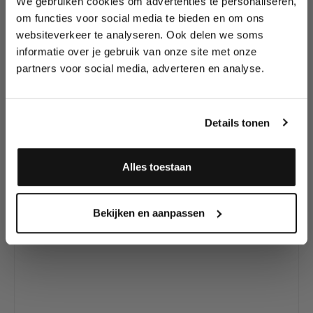
We gebruiken cookies om advertenties te personaliseren,
Lees als eerste over nieuwe producten,
om functies voor social media te bieden en om ons
tutorials, aanbiedingen, evenementen,
websiteverkeer te analyseren. Ook delen we soms
wedstrijden en meer.
Productgalerij overslaan
informatie over je gebruik van onze site met onze
Ontdek meer
partners voor social media, adverteren en analyse.
Creamblend Stick's
Meld je aan en ontvang direct
en Paletten
10% korting
!
Details tonen
Alles toestaan
Ja, ik meld me aan
Bekijken en aanpassen
Mehron CreamBlend™ Stick Black