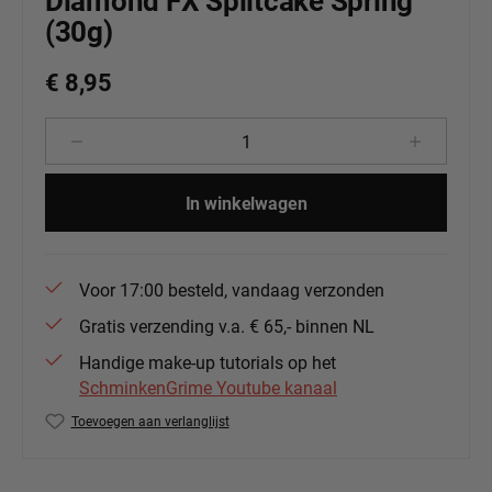
Diamond FX Splitcake Spring
(30g)
€ 8,95
Producthoeveelheid: Voer de gewenste 
In winkelwagen
Voor 17:00 besteld, vandaag verzonden
Gratis verzending v.a. € 65,- binnen NL
Handige make-up tutorials op het
SchminkenGrime Youtube kanaal
Toevoegen aan verlanglijst
Productnummer:
DFX-RS30-104