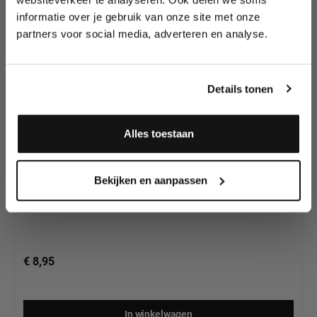
Splitcake's van
wedstrijden en meer.
Diamond FX
informatie over je gebruik van onze site met onze
partners voor social media, adverteren en analyse.
Meld je aan en ontvang direct
10% korting
!
Details tonen
Alles toestaan
Diamond FX Splitcake Summer (30g)
Ja, ik meld me aan
Bekijken en aanpassen
€ 8,95
In winkelwagen