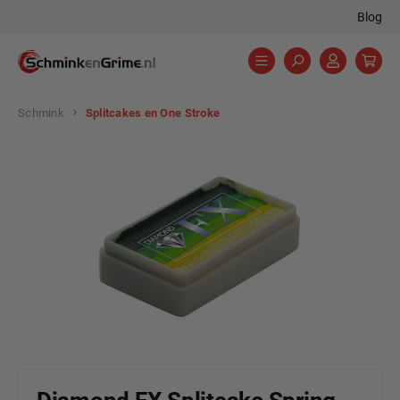
Blog
hoofdinhoud
Schmink
Splitcakes en One Stroke
Afbeeldingengalerij overslaan