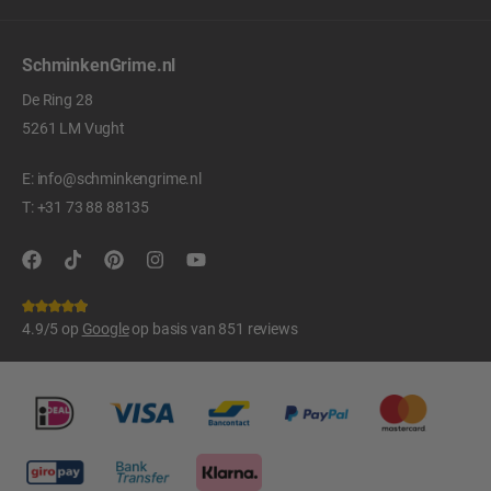
SchminkenGrime.nl
De Ring 28
5261 LM Vught
E:
info@schminkengrime.nl
T:
+31 73 88 88135
4.9/5 op
Google
op basis van 851 reviews