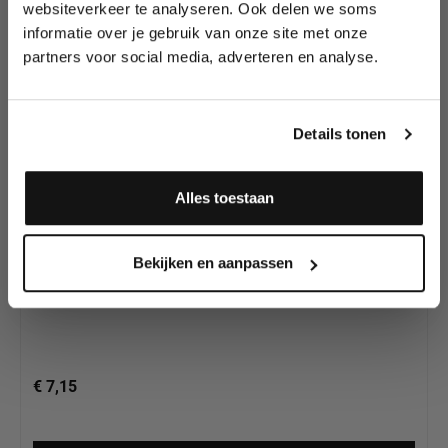
kleuren ook al
websiteverkeer te analyseren. Ook delen we soms
wedstrijden en meer.
ontdekt?
informatie over je gebruik van onze site met onze
partners voor social media, adverteren en analyse.
Meld je aan en ontvang direct
10% korting
!
Details tonen
Alles toestaan
Diamond FX Neon Purple (30gr) | Waterschmink
Ja, ik meld me aan
Bekijken en aanpassen
€ 7,15