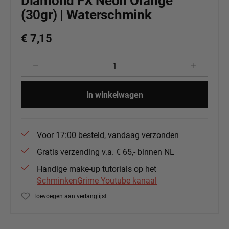
Diamond FX Neon Orange
(30gr) | Waterschmink
€ 7,15
Producthoeveelheid: Voer de gewenste 
In winkelwagen
Voor 17:00 besteld, vandaag verzonden
Gratis verzending v.a. € 65,- binnen NL
Handige make-up tutorials op het
SchminkenGrime Youtube kanaal
Toevoegen aan verlanglijst
Productnummer:
DFX-NN140