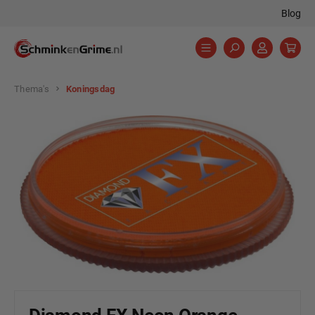
Blog
hoofdinhoud
Thema's
Koningsdag
Afbeeldingengalerij overslaan