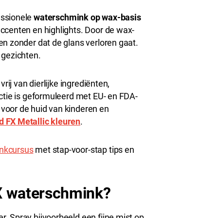
essionele
waterschmink op wax-basis
ccenten en highlights. Door de wax-
en zonder dat de glans verloren gaat.
 gezichten.
rij van dierlijke ingrediënten,
ectie is geformuleerd met EU- en FDA-
voor de huid van kinderen en
 FX Metallic kleuren
.
inkcursus
met stap-voor-stap tips en
X waterschmink?
. Spray bijvoorbeeld een fijne mist op