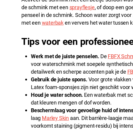
de schmink met een
sprayflesje
, of doop een go
penseel in de schmink. Schoon water zorgt voor 
met een
waterbak
en ververs het water tussen k
Tips voor een professionee
Werk met de juiste penselen.
De
FBFX Schm
voor waterschmink met soepele synthetische
detailwerk en scherpe accenten pak je de
FB
Gebruik de juiste spons.
Voor grote vlakken
Latex foam-sponsjes zijn niet geschikt voor
Houd je water schoon.
Een waterbak met sc
dat kleuren mengen of dof worden.
Beschermlaag voor gevoelige huid of intens
laag
Marley Skin
aan. Dit barrière-laagje ma
voorkomt staining (pigment-residu) bij inten