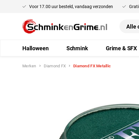
Voor 17.00 uur besteld, vandaag verzonden
Grati
oekopdracht
Ga naar de hoofdnavigatie
Halloween
Schmink
Grime & SFX
Merken
Diamond FX
Diamond FX Metallic
Afbeeldingengalerij overslaan