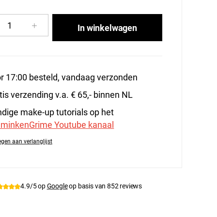
cthoeveelheid: Voer de gewenste hoeveelhe
In winkelwagen
r 17:00 besteld, vandaag verzonden
tis verzending v.a. € 65,- binnen NL
dige make-up tutorials op het
minkenGrime Youtube kanaal
gen aan verlanglijst
tnummer:
DFX-MM1500
4.9/5 op
Google
op basis van 852 reviews