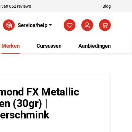
 van 852 reviews
Blog
Je hebt 0 items op je verla
Service/help
Merken
Cursussen
Aanbiedingen
mond FX Metallic
en (30gr) |
erschmink
5