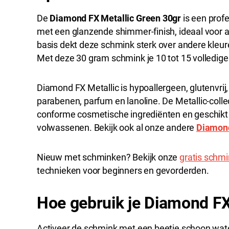
De
Diamond FX Metallic Green 30gr
is een prof
met een glanzende shimmer-finish, ideaal voor a
basis dekt deze schmink sterk over andere kleur
Met deze 30 gram schmink je 10 tot 15 volledige
Diamond FX Metallic is hypoallergeen, glutenvrij, v
parabenen, parfum en lanoline. De Metallic-coll
conforme cosmetische ingrediënten en geschikt 
volwassenen. Bekijk ook al onze andere
Diamond
Nieuw met schminken? Bekijk onze
gratis schm
technieken voor beginners en gevorderden.
Hoe gebruik je Diamond F
Activeer de schmink met een beetje schoon water