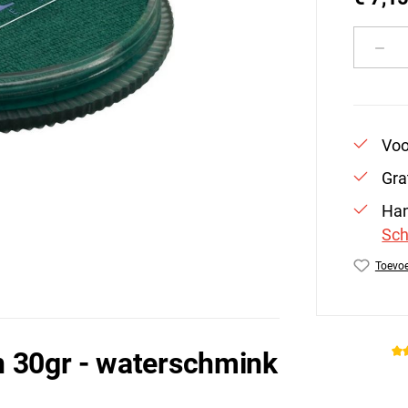
Produ
Voo
Gra
Han
Sch
Toevoe
Produc
n 30gr - waterschmink