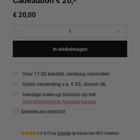
Cadeaubon € 20,-
€ 20,00
Producthoeveelheid: Voer de gewenste 
In winkelwagen
Voor 17:00 besteld, vandaag verzonden
Gratis verzending v.a. € 65,- binnen NL
Handige make-up tutorials op het
SchminkenGrime Youtube kanaal
Toevoegen aan verlanglijst
Productnummer:
bon20
4.9/5 op
Google
op basis van 852 reviews