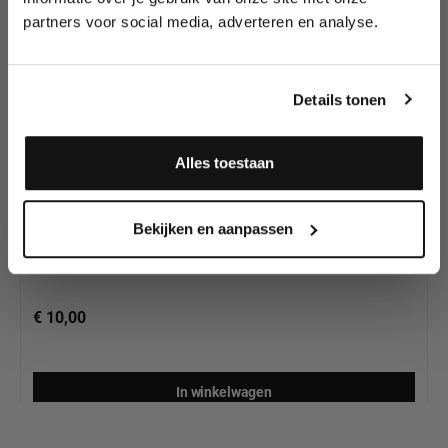
partners voor social media, adverteren en analyse.
Meld je aan en ontvang direct
10% korting
!
Details tonen
Alles toestaan
Cadeaubon € 10,-
Ja, ik meld me aan
Bekijken en aanpassen
€ 10,00
In winkelwagen