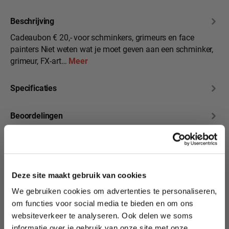
Beschrijving
Cadeaubon € 20,- voor schminkers, grimeurs en face
painters Niet weten wat je moet geven aan een schminker,
grimeur, FX-art…
Meer
Specificaties
Beoordelingen
10% korting?
Deze site maakt gebruik van cookies
Productgalerij overslaan
Hier vind je onze
We gebruiken cookies om advertenties te personaliseren,
Lees als eerste over nieuwe producten,
andere
om functies voor social media te bieden en om ons
tutorials, aanbiedingen, evenementen,
Cadeaubonnen
websiteverkeer te analyseren. Ook delen we soms
wedstrijden en meer.
informatie over je gebruik van onze site met onze