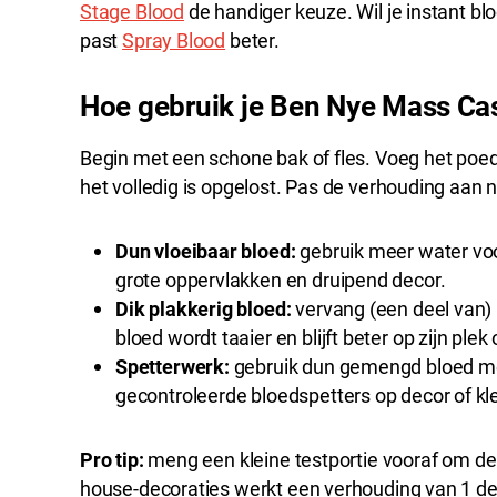
Stage Blood
de handiger keuze. Wil je instant 
past
Spray Blood
beter.
Hoe gebruik je Ben Nye Mass Ca
Begin met een schone bak of fles. Voeg het poed
het volledig is opgelost. Pas de verhouding aan 
Dun vloeibaar bloed:
gebruik meer water voo
grote oppervlakken en druipend decor.
Dik plakkerig bloed:
vervang (een deel van) 
bloed wordt taaier en blijft beter op zijn plek 
Spetterwerk:
gebruik dun gemengd bloed m
gecontroleerde bloedspetters op decor of kl
Pro tip:
meng een kleine testportie vooraf om de
house-decoraties werkt een verhouding van 1 de