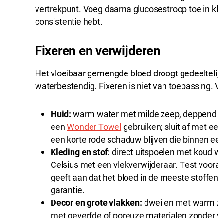
vertrekpunt. Voeg daarna glucosestroop toe in k
consistentie hebt.
Fixeren en verwijderen
Het vloeibaar gemengde bloed droogt gedeeltelijk 
waterbestendig. Fixeren is niet van toepassing. 
Huid:
warm water met milde zeep, deppend 
een
Wonder Towel
gebruiken; sluit af met 
een korte rode schaduw blijven die binnen ee
Kleding en stof:
direct uitspoelen met koud
Celsius met een vlekverwijderaar. Test voor
geeft aan dat het bloed in de meeste stoffe
garantie.
Decor en grote vlakken:
dweilen met warm z
met geverfde of poreuze materialen zonder v