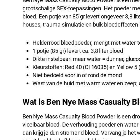
Ben Nye Mass Casualty Blood Powder is een hel
grootschalige SFX-toepassingen. Het poeder meng
bloed. Een potje van 85 gr levert ongeveer 3,8 li
houses, trauma-simulatie en bulk bloedeffecten i
Helderrood bloedpoeder, mengt met water to
1 potje (85 gr) levert ca. 3,8 liter bloed
Dikte instelbaar: meer water = dunner, gluco
Kleurstoffen: Red 40 (CI 16035) en Yellow 5 
Niet bedoeld voor in of rond de mond
Wast van de huid met warm water en zeep; o
Wat is Ben Nye Mass Casualty B
Ben Nye Mass Casualty Blood Powder is een droo
vloeibaar bloed. De verhouding poeder en water b
dan krijg je dun stromend bloed. Vervang je het 