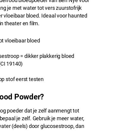
derrood bloedpoeder van Ben Nye voor
 je met water tot vers zuurstofrijk
ter vloeibaar bloed. Ideaal voor haunted
n theater en film.
t vloeibaar bloed
sestroop = dikker plakkerig bloed
(CI 19140)
p stof eerst testen
lood Powder?
g poeder dat je zelf aanmengt tot
epaal je zelf. Gebruik je meer water,
water (deels) door glucosestroop, dan