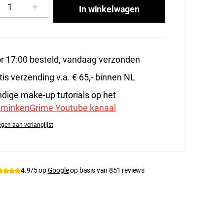
cthoeveelheid: Voer de gewenste hoeveelhe
In winkelwagen
r 17:00 besteld, vandaag verzonden
tis verzending v.a. € 65,- binnen NL
dige make-up tutorials op het
minkenGrime Youtube kanaal
gen aan verlanglijst
tnummer:
BenNye-SBP-1
4.9/5 op
Google
op basis van 851 reviews