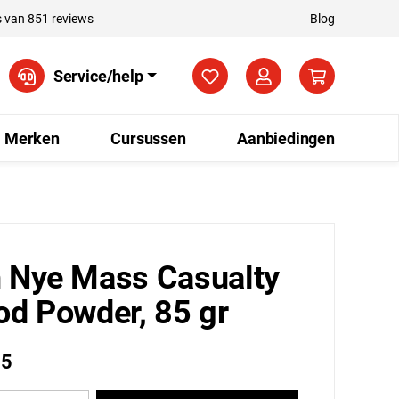
 van 851 reviews
Blog
Je hebt 0 items op je verla
Service/help
Merken
Cursussen
Aanbiedingen
 Nye Mass Casualty
od Powder, 85 gr
95