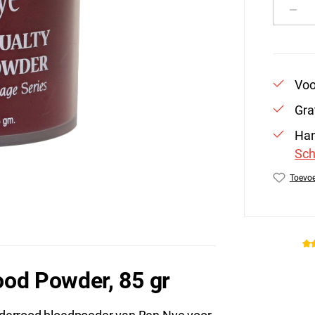
Produ
Voo
Gra
Han
Sch
Toevoe
Produc
ood Powder, 85 gr