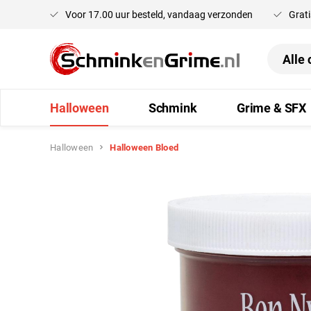
Voor 17.00 uur besteld, vandaag verzonden
Grati
oekopdracht
Ga naar de hoofdnavigatie
Halloween
Schmink
Grime & SFX
Halloween
Halloween Bloed
Afbeeldingengalerij overslaan