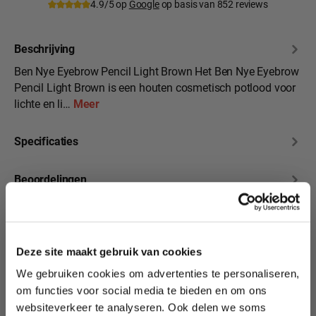
4.9/5 op
Google
op basis van 852 reviews
Beschrijving
Ben Nye Eyebrow Pencil Light Brown Het Ben Nye Eyebrow
Pencil Light Brown is een houten cosmetisch potlood voor
lichte en li…
Meer
Specificaties
Beoordelingen
10% korting?
Deze site maakt gebruik van cookies
We gebruiken cookies om advertenties te personaliseren,
Productgalerij overslaan
Lees als eerste over nieuwe producten,
Bekijk ook onze
om functies voor social media te bieden en om ons
tutorials, aanbiedingen, evenementen,
andere wenkbrauw-
websiteverkeer te analyseren. Ook delen we soms