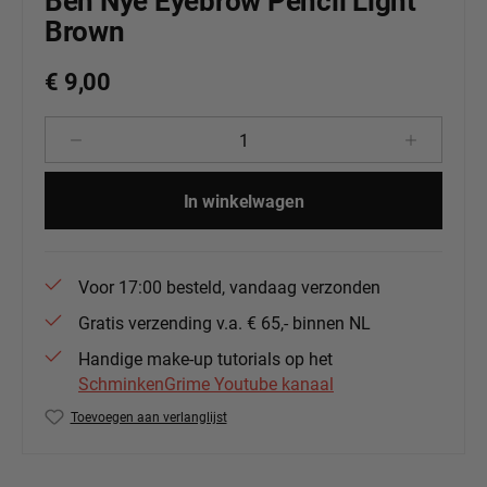
Ben Nye Eyebrow Pencil Light
Brown
€ 9,00
Producthoeveelheid: Voer de gewenste 
In winkelwagen
Voor 17:00 besteld, vandaag verzonden
Gratis verzending v.a. € 65,- binnen NL
Handige make-up tutorials op het
SchminkenGrime Youtube kanaal
Toevoegen aan verlanglijst
Productnummer:
BenNye-EP1