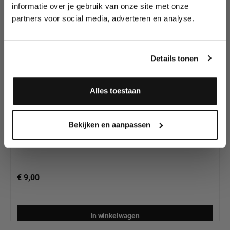
wedstrijden en meer.
en make-up potloden
informatie over je gebruik van onze site met onze
partners voor social media, adverteren en analyse.
Meld je aan en ontvang direct
10% korting
!
Details tonen
Alles toestaan
Ben Nye Eyebrow Pencil Black
Ja, ik meld me aan
Bekijken en aanpassen
€ 9,00
In winkelwagen