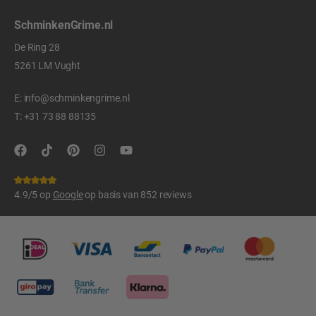
SchminkenGrime.nl
De Ring 28
5261 LM Vught
E:
info@schminkengrime.nl
T:
+31 73 88 88135
4.9/5 op
Google
op basis van 852 reviews