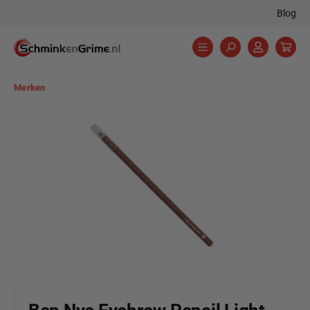
Blog
hoofdinhoud
Merken
Afbeeldingengalerij overslaan