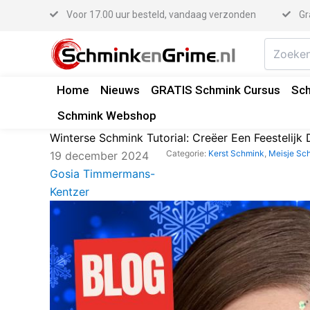
Ga
Voor 17.00 uur besteld, vandaag verzonden
Gr
naar
de
inhoud
Home
Nieuws
GRATIS Schmink Cursus
Sch
Schmink Webshop
Winterse Schmink Tutorial: Creëer Een Feestelijk
Categorie:
Kerst Schmink
,
Meisje Sc
19 december 2024
Gosia Timmermans-
Kentzer