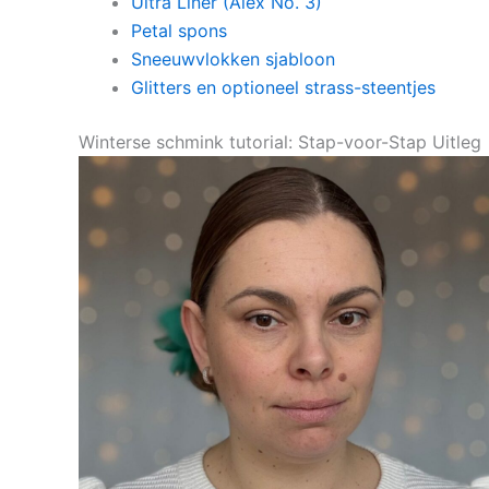
Ultra Liner (Alex No. 3)
Petal spons
Sneeuwvlokken sjabloon
Glitters en optioneel strass-steentjes
Winterse schmink tutorial: Stap-voor-Stap Uitleg