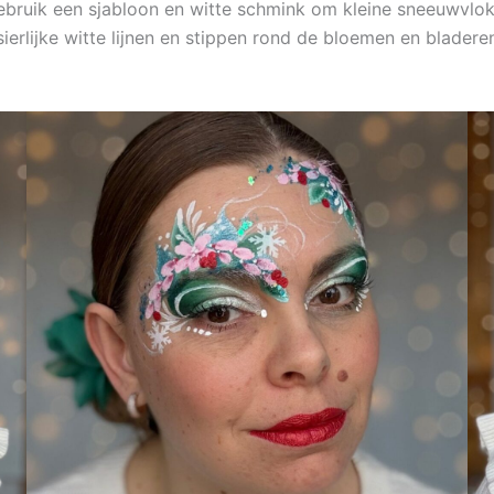
ruik een sjabloon en witte schmink om kleine sneeuwvlokk
erlijke witte lijnen en stippen rond de bloemen en bladeren