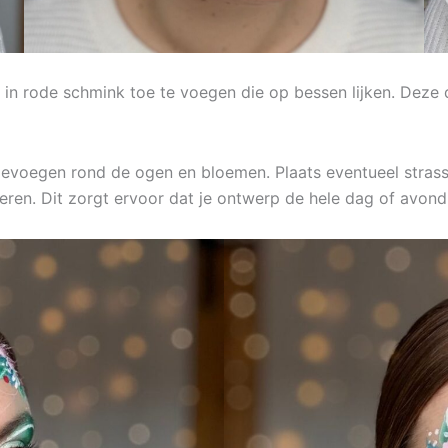
 in rode schmink toe te voegen die op bessen lijken. Deze 
s toevoegen rond de ogen en bloemen. Plaats eventueel strass
ren. Dit zorgt ervoor dat je ontwerp de hele dag of avond p