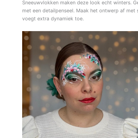
Sneeuwvlokken maken deze look echt winters. Geb
met een detailpenseel. Maak het ontwerp af met si
voegt extra dynamiek toe.